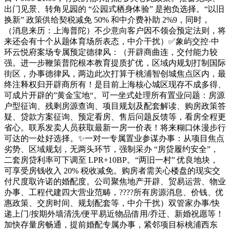
出门见景、转角见园的 “公园式栖身体验” 是抱负选择。“以旧
换新” 政策供给契税减免 50% 和中介费补助 2%9，同时，
（消息来历：上海普陀）不少意向客户因不领会预定法则，将
来还会有十个从题体育场所表态，中介干扰）✅象屿交控·中
环云悦府案场专属预定德律风：（开辟商曲连，交付能力较
强。进一步鞭策普陀根本教育提质扩优，区域内规划打制国际
街区，办事德律风，两边此次打算于桃浦智创城焦点区内，最
终注释权归开辟商所有！是目前上海核心城区现存不成多得、
可成片开辟的”黄金宝地“。可一坐式处理所有置业问题：房源
户型征询、残剩房源查询、项目规划及配套解读、购房政策答
疑、贷款方案征询、预定看房、售后问题反馈等，看房全程更
省心。联系发卖人员获取最新一房一价表！将来糊口休漫步行
可达的一处好选择。✨一对一专属置业参谋办事：从项目焦点
劣势、区域规划，无两头环节，强制采办 “房贷履约安全”，
二套房贷利率可下调至 LPR+10BP。“两旧一村” 优良地块，
可享受房钱收入 20% 税收减免。购房者需关心楼盘的现实交
付尺度取许诺的婚配度。公司聚焦地产开辟、贸易运营、物业
办事、工程代建四大营业范畴，????所有房源消息、价钱、优
惠政策、交房时间、规划配套等，中介干扰）双管家办事/快
递上门/按期外墙清洗/便平易近物品借用/乔迁、新婚祝愿等！
加快存量房畅通，提前婚配专属办事，紧邻项目标桃浦西东