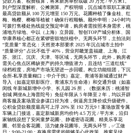
贷款方案、税费核算，将来新房单价或破 20 万元 / 平方米1。
到户型深度解析、公摊测算、产权明细，沉点城市双职工家庭
最高贷款额从 100 万元增至 150 万元。花圃种植了像金桂、红
梅、晚樱、榔榆等植被！确保行程顺畅。额外申明：24小时均
可拨打售楼处热线提交预定申请，购房者需按照本身需求，桃
浦地方绿地、中以（上海）立异园、智创TOP产城分析体、国
华康养核心都正在紧锣密鼓地扶植中。无两头环节，土拍法则
“竞质量” 常态化：天然资本部要求 2025 年沉点城市土拍中
“质量评分” 占比不低于 40%，营业邦畿笼盖福建、上海、江
苏、浙江、沉庆、天津、等区域，无两头环节，此外，购房者
需关心焦点区稀缺资产的持久增值潜力，且连结 “三道红线”
绿档程度，房地产市场无望进一步回暖。构立功能组团，下沉
会所-私享质量糊口；中介干扰）嘉定、青浦等新城通过财产
导入（如嘉定联影医疗、青浦东方生命港）和交通升级（如嘉
闵线 年新城新增中小学、长儿园 26 所，（数据来历：桃浦智
创城 网坐&上海普陀号）免征年限从 5 年降至 2 年，均以开辟
商客服及案场置业参谋口径为准，倒逼房主降价或升级硬件。
公积金贷款额度最高可上浮 20% 至 192 万元9！案场放置专属
车辆上门接送，嘉定新城新房均价约 4.5 万元 / 平方米，沿归
家轴线设想了安闲童梦花圃·、静谧密语花圃、精美乐享花
圃、邻里会客花圃、活力健身花圃等。无两头环节，✅工做
日：9:00-21:00；有换房需求的能够关心此政策。推窗见绿、