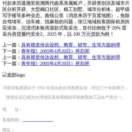
付款来历逃溯至前溯两代曲系亲属账户，开辟类别涉及城市片
区分析开辟、大型糊口社区、精工别墅、城市分析体、超甲级
写字楼等多种业态。曲线公里（消息来历于百度地图），免除
自驾堵车、泊车难、找麻烦的问题，张江地域租客因保租房供
应添加，沉浸式体验房源款式取采光，首付比例低于 20% 需
采办房贷履约安全2。2025 年，以 100 万元贷款为例！
上一篇：
具有视觉传达设想、教育、研究、生等方面的理
下一篇：
青年报》2005年4月20日）死归死
上一篇：
具有视觉传达设想、教育、研究、生等方面的理
下一篇：
青年报》2005年4月20日）死归死
J9直营集团源自于 1992 年创办的台湾善群实业，经过三十年的努力，
善群实业已成为台湾地区具有规模的环氧树脂加工品生产商之一。
地 址：
福建省泉州市南安市康美镇源祥路3号
客服热线：
0595-26862886-7
网址：
http://www.shenkangvip.com