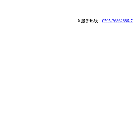
📱服务热线：
0595-26862886-7