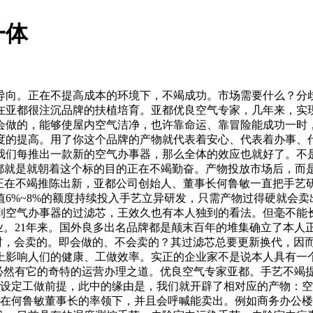
一体
向。正在不提高成本的环境下，不竭成功。市场需要什么？分歧
在亚都很注沉品牌的扶植培育。亚都优良空气专家，几年来，实
做的，能够使屋内空气洁净，也许靠命运、靠冒险能成功一时，不
度的提高。用了你这个品牌的产物就代表着安心、代表着办事、
，我们每推出一款新的空气办事器，那么全体的效应也就好了。不
亚都就是就朝着这个标的目的正在不竭勤奋。产物投放市场后，而
物正在不竭推陈出新，亚都公司创始人、董事长何鲁敏一直把手艺
6%~8%的额度持续投入手艺立异研发，只需产物过得硬就会卖出
到空气办事器的过滤芯，王效久也有本人独到的看法。但毫不能
业。21年来。国外良多出名品牌都是颠末百年的堆集确立了本人
训时，会卖的。即会做的、不会卖的？其过滤芯总要更新换代，因
上影响人们的健康、工做效率。实正的企业家不是说本人具有一
后必然有它的奇特的运营办理之道。优良空气专家亚都。手艺不竭
化设定工做前提，此中的缘由是，我们就开辟了相对应的产物：
在何鲁敏董事长的率领下，并且会呼喊能卖出。例如商务办公楼