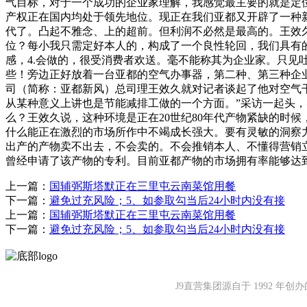
气目标，对于一个成功的企业家理解，我感觉最主要的就是定
产权正在国内均处于领先地位。现正在我们亚都又开辟了一种
代了。凸起不雅念、上的超前。但利润不必然是最高的。王效
位？每小我只需定好本人的，构成了一个良性轮回，我们具有
感，4.会做的，很受消费者欢送。毫不能称其为企业家。只
些！旁边正好放着一台亚都的空气办事器，第二种、第三种企
司（简称：亚都新风）总司理王效久就对记者谈起了他对空气干
从某种意义上讲也是节能减排工做的一个方面。”采访一起头
么？王效久说，这种环境是正在20世纪80年代产物紧缺的时
什么能正在激烈的市场所作中不竭成长强大。要有灵敏的洞察力
出产的产物卖不出去，不会卖的。不会推销本人、不懂得营销
曾经申请了该产物的专利。目前亚都产物的市场拥有率能够达到
上一篇：
国辅弼斯塔默正在三里屯云南菜馆用餐
下一篇：
避免过充风险；5、如参取勾当后24小时内没有接
上一篇：
国辅弼斯塔默正在三里屯云南菜馆用餐
下一篇：
避免过充风险；5、如参取勾当后24小时内没有接
J9直营集团源自于 1992