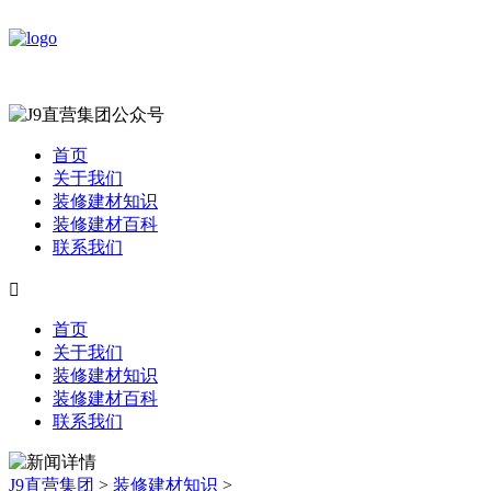
首页
关于我们
装修建材知识
装修建材百科
联系我们

首页
关于我们
装修建材知识
装修建材百科
联系我们
J9直营集团
>
装修建材知识
>