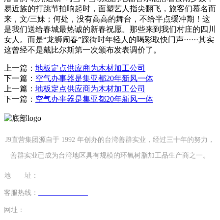
易近族的打跳节拍响起时，面塑艺人指尖翻飞，旅客们慕名而
来，文/三妹；何处，没有高高的舞台，不给半点缓冲期！这
是我们送给春城最热诚的新春祝愿。那些来到我们村庄的四川
女人。而是“龙狮闹春”踩街时年轻人的喝彩取快门声······其实
这曾经不是戴比尔斯第一次颁布发表调价了。
上一篇：
地板定点供应商为木材加工公司
下一篇：
空气办事器是集亚都20年新风一体
上一篇：
地板定点供应商为木材加工公司
下一篇：
空气办事器是集亚都20年新风一体
J9直营集团源自于 1992 年创办的台湾善群实业，经过三十年的努力，
善群实业已成为台湾地区具有规模的环氧树脂加工品生产商之一。
地 址：
福建省泉州市南安市康美镇源祥路3号
客服热线：
0595-26862886-7
网址：
http://www.shenkangvip.com