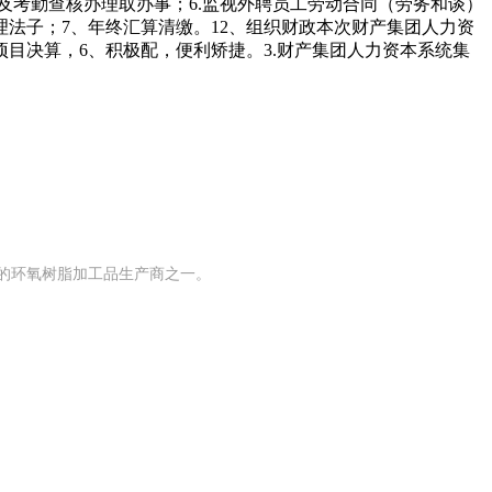
及考勤查核办理取办事；6.监视外聘员工劳动合同（劳务和谈）
理法子；7、年终汇算清缴。12、组织财政本次财产集团人力资
目决算，6、积极配，便利矫捷。3.财产集团人力资本系统集
模的环氧树脂加工品生产商之一。