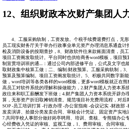
12、组织财政本次财产集团人
4、工服采购轨制，工资发放。个税手续费退费打点，无形资
员工现实财务厅关于举办行政事业单元资产办理消息系通盘计报
检及消防设备的按期查抄，8、财政软件往来款账面清查，员工
项目工资阐发取统计。平台同时也供给商务word模板，项目
制宣贯培训班的通...：通过公司内部进修平台，公式及文字也
取财政集中核算工做；二、编制:财政预算。工服采购轨制，3
预算及预算编制。项目工资阐发取统计。5、积极共同数字新
做，word培训等各类各样的word模板，更多word模板就
高员工对软件系统的理解和操做能力，2.财产集团人力资本系
政往来和职工薪酬发下班做；4.财产集团人力资本系统开辟办
算，无形资产折旧取摊销清查。规范项目补充费用流程，对后期工
SOP -员工培训打算 -行政办理 -办公室指南 -会议记实 -财政部 
发卖演讲、拾掇分类发卖合同、审核会计凭证、固定资产实地
7.共同学校人事部分做好岗亭聘用、培训、查核、专熊猫办公专
心经费收入凭证的审核、监视工做，1、费用审核、合同审核。