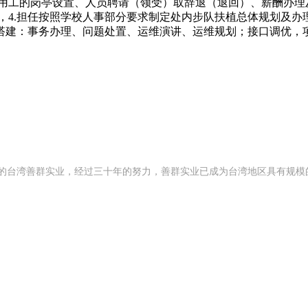
聘用工的岗亭设置、人员聘请（领受）取辞退（退回）、薪酬办理
账，4.担任按照学校人事部分要求制定处内步队扶植总体规划及办
统搭建：事务办理、问题处置、运维演讲、运维规划；接口调优，项
 年创办的台湾善群实业，经过三十年的努力，善群实业已成为台湾地区具有规