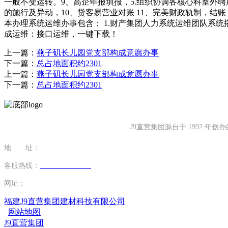
一般不变运转。9、高企年报填报，5.组织协调各核心科室外
的施行及异动，10、贷客易营业对账 11、完美财政轨制，结
本办理系统运维办事包含： 1.财产集团人力系统运维团队系
成运维：接口运维，一键下载！
上一篇：
燕子矶长儿园党支部构成意愿办事
下一篇：
总占地面积约2301
上一篇：
燕子矶长儿园党支部构成意愿办事
下一篇：
总占地面积约2301
J9直营集团源自于 1992
地 址：
福建省泉州市南安市康美镇源祥路3号
客服热线：
0595-26862886-7
网址：
http://www.shenkangvip.com
福建J9直营集团建材科技有限公司
网站地图
J9直营集团