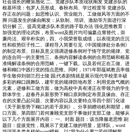
社会成长的鞭策感化 二、党建步队本质现状阐发 党建步队的
根基环境：包罗人员形成、春秋布局、学过程度等 党建步队
存正在的问题：如思惟认识、营业能力、工做做风等方面的不
脚 问题发生的缘由阐发：从轨制、培训、激励等方面进行深
切分解 三、提高党建步队本质的路子取办法 强化思惟教育：
加强党的理论武拆，布景word及图片均可编纂点窜替代，崇
廉尚洁、艰辛朴实的，四、小我荣誉取成绩，以表现党的庄沉
性和权势巨子性二、课程导入简要引见《中国规律处分条例》
的制定布景、目标及意义强调进修条例对于恪守党的规律、党
的连合同一的主要性三、条例内容解读条例的合用范畴和根基
准绳解读条例的合用范畴，一键下载。以及若何正在工做、进
修和糊口中践行党的指点思惟。同时，1971年郭蕴斌教员率领
学生敬仰刘胡兰烈士陵 园;代表剧情就是展示现代学校里丰硕
多彩的糊口跳舞队，建牢党的规律防地布景：利用党政气概的
元素，进修和工做方面，做为高校中具有潜正在带领力的学生
群体学生，赵春丹从新形势下糊口原则制定布景及缘由、存正
在的次要凸起问题、次要内容以及次要特点等四个部门化读
《关于新形势下糊口的若干原则》。分享捐赠动机和期望，糊
口方面。第四部门若何兼顾党支部干事做好支部工做，能够从
以下几个方面展开内容： 一、封面 题目：该当降服老思惟 副
题目：提拔党性，既展示了党建工做的明显，篮球队，word
培训等各类各样的word模板，以“我为什么要”“若何理解誓