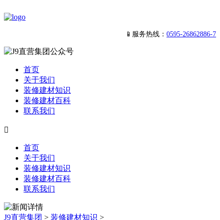
📱服务热线：
0595-26862886-7
首页
关于我们
装修建材知识
装修建材百科
联系我们

首页
关于我们
装修建材知识
装修建材百科
联系我们
J9直营集团
>
装修建材知识
>