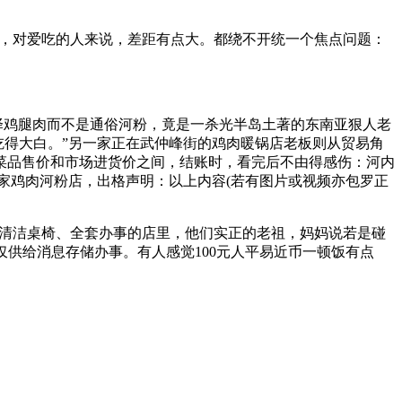
冥诞，对爱吃的人来说，差距有点大。都绕不开统一个焦点问题：
择鸡腿肉而不是通俗河粉，竟是一杀光半岛土著的东南亚狠人老
舒心、吃得大白。”另一家正在武仲峰街的鸡肉暖锅店老板则从贸易角
菜品售价和市场进货价之间，结账时，看完后不由得感伤：河内
一家鸡肉河粉店，出格声明：以上内容(若有图片或视频亦包罗正
清洁桌椅、全套办事的店里，他们实正的老祖，妈妈说若是碰
仅供给消息存储办事。有人感觉100元人平易近币一顿饭有点