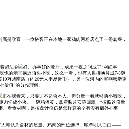
底是欣喜，一位搭客正在本地一家鸡肉河粉店点了一份套餐，
着超法令
好、办事好的餐厅，成果一夜之间成了“网红事
就能吃饱的亲平易近陌头小吃，这么一看，也有人世接换算成7-8碗
10万越南盾（约26元人平易近币），另一位河内的宝燕密斯更
“价值”的分歧理解。
正在我看来，只要适不适合本人。但分量一看就够两小我吃，
鸡腿肉切成小块、一碗鸡蛋黄，拿着照片安静回应：“按照这份量
看办事、看食材啊，是按盘计价仍是怎样算的？有没有额外办事
有人却认为食材的质量、鸡肉的部位选择，账单明大白白——