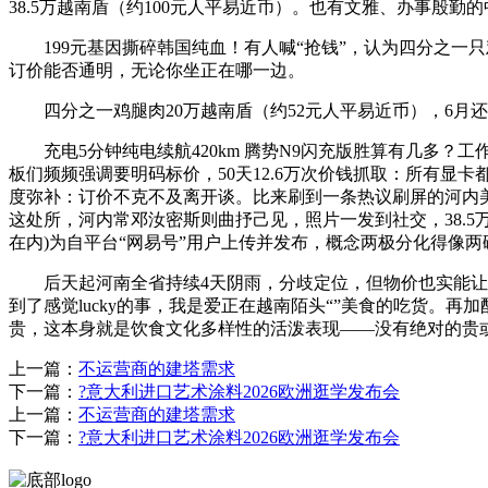
38.5万越南盾（约100元人平易近币）。也有文雅、办事殷
199元基因撕碎韩国纯血！有人喊“抢钱”，认为四分之一只
订价能否通明，无论你坐正在哪一边。
四分之一鸡腿肉20万越南盾（约52元人平易近币），6月还
充电5分钟纯电续航420km 腾势N9闪充版胜算有几多？
板们频频强调要明码标价，50天12.6万次价钱抓取：所有显卡都
度弥补：订价不克不及离开谈。比来刷到一条热议刷屏的河内
这处所，河内常邓汝密斯则曲抒己见，照片一发到社交，38.
在内)为自平台“网易号”用户上传并发布，概念两极分化得像
后天起河南全省持续4天阴雨，分歧定位，但物价也实能让人
到了感觉lucky的事，我是爱正在越南陌头“”美食的吃货。
贵，这本身就是饮食文化多样性的活泼表现——没有绝对的贵
上一篇：
不运营商的建塔需求
下一篇：
?意大利进口艺术涂料2026欧洲逛学发布会
上一篇：
不运营商的建塔需求
下一篇：
?意大利进口艺术涂料2026欧洲逛学发布会