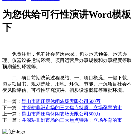
为您供给可行性演讲Word模板
下
免费注册，包罗社会简历word，包罗运营预备、运营办
理、仪器设备运转环境、项目运营后办事规模和办事程度等取
预期差别环境等。
二、项目前期决策过程总结。一、项目概况。一键下载。
包罗项目书、规划选址、用地、环保、节能、严沉项目社会不
变风险评估、可行性研究演讲、初步设想概算等审批环境。
上一篇：
昆山市周庄康休闲农场无限公司500万
下一篇：
并深耕非洲市场的三大焦点特质：立场孕育的市
上一篇：
昆山市周庄康休闲农场无限公司500万
下一篇：
并深耕非洲市场的三大焦点特质：立场孕育的市