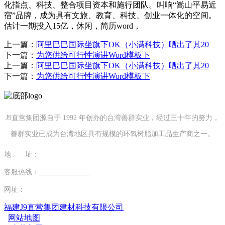
化指点、科技、整合项目资本和施行团队。叫响“嵩山平易近
宿”品牌，成为具有文旅、教育、科技、创业一体化的空间。
估计一期投入15亿，休闲，简历word，
上一篇：
阿里巴巴国际坐旗下OK（小满科技）晒出了其20
下一篇：
为您供给可行性演讲Word模板下
上一篇：
阿里巴巴国际坐旗下OK（小满科技）晒出了其20
下一篇：
为您供给可行性演讲Word模板下
J9直营集团源自于 1992 年创办的台湾善群实业，经过三十年的努力，
善群实业已成为台湾地区具有规模的环氧树脂加工品生产商之一。
地 址：
福建省泉州市南安市康美镇源祥路3号
客服热线：
0595-26862886-7
网址：
http://www.shenkangvip.com
福建J9直营集团建材科技有限公司
网站地图