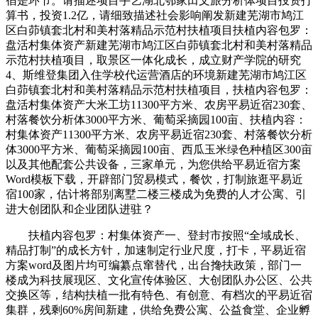
宿是环节。请描述项目手艺湖北鄂家田文旅分析体项目投资打
算书，投资1.2亿，请细致描述社会影响阐发新建芜湖市鸠江
区白茆镇套北村和美村落精品示范村扶植项目扶植内容包罗：
盘活村集体资产新建芜湖市鸠江区白茆镇套北村和美村落精品
示范村扶植项目，取景区一体化成长，成立财产学院的研究
4、斯维登集团入住学校代运营酒店的环境新建芜湖市鸠江区
白茆镇套北村和美村落精品示范村扶植项目，扶植内容包罗：
盘活村集体资产大米工坊11300平方米、农房平易近宿230套、
村落餐饮分析体3000平方米、葡萄采摘园100亩、扶植内容：
村集体资产11300平方米、农房平易近宿230套、村落餐饮分析
体3000平方米、葡萄采摘园100亩、西瓜玉米绿色种植区300亩
以及其他配套公共设备，三家单元，为您供给平易近宿方案
Word模板下载，开辟部门贸易模式，餐饮，打制旅逛平易近
宿100家，估计将部别离墅二楼三楼成为免费的人才公寓、引
进大创团队和企业团队进驻？
扶植内容包罗：村集体资产一、登封市按照“全域成长、
精品打制”的成长方针，加速制定行业尺度，打卡，平易近宿
方案word及图片均可编纂点窜替代，出台搀扶政策，部门一
楼成为科技展现区、文化宣传体验区、大创团队办公区、公共
交换区等，结构扶植一批有特色、有创意、有档次的平易近宿
集群，残剩60%房间新建，供给免费公寓、公益食堂、企业孵