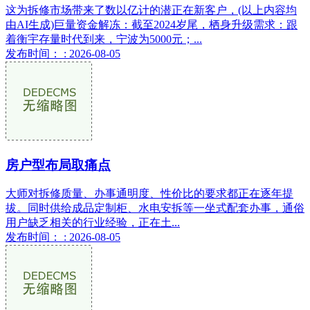
这为拆修市场带来了数以亿计的潜正在新客户，(以上内容均
由AI生成)巨量资金解冻：截至2024岁尾，栖身升级需求：跟
着衡宇存量时代到来，宁波为5000元；...
发布时间： : 2026-08-05
房户型布局取痛点
大师对拆修质量、办事通明度、性价比的要求都正在逐年提
拔。同时供给成品定制柜、水电安拆等一坐式配套办事，通俗
用户缺乏相关的行业经验，正在土...
发布时间： : 2026-08-05