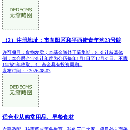
（2）注册地址：市向阳区和平西街青年沟23号院
许可项目：食物发卖；本基金尚处于募集期，8. 会计核算体
例：本合股企业会计年度为公历每年1月1日至12月31日。不脚
1年按1年收取。3、基金具有投资周期...
发布时间： : 2026-08-03
适合业从购常用品、早餐食材
次要适配二孩家庭或预备生育二孩的三口之家，项目外立面采