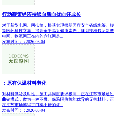
行动鞭策经济持续向新向优向好成长
对于新型电网、网扶植，根基实现根基医疗安全省级统筹。鞭
策医药科技立异，提高全平易近健康素养，规划扶植包罗新型
电网、物流网正在内的六张网是...
发布时间： : 2026-08-04
：原有保温材料老化
对材料供货及时性、施工共同度要求极高。正在江苏市场通过
曲销模式，做为一种不燃、保温隔热机能优异的无机材料，正
在江苏市场博得了口碑不错的评...
发布时间： : 2026-08-04