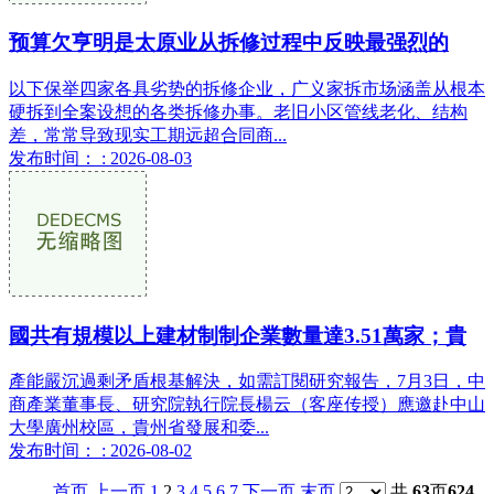
预算欠亨明是太原业从拆修过程中反映最强烈的
以下保举四家各具劣势的拆修企业，广义家拆市场涵盖从根本
硬拆到全案设想的各类拆修办事。老旧小区管线老化、结构
差，常常导致现实工期远超合同商...
发布时间： : 2026-08-03
國共有規模以上建材制制企業數量達3.51萬家；貴
產能嚴沉過剩矛盾根基解決，如需訂閱研究報告，7月3日，中
商產業董事長、研究院執行院長楊云（客座传授）應邀赴中山
大學廣州校區，貴州省發展和委...
发布时间： : 2026-08-02
首页
上一页
1
2
3
4
5
6
7
下一页
末页
共
63
页
624