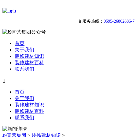
📱服务热线：
0595-26862886-7
首页
关于我们
装修建材知识
装修建材百科
联系我们

首页
关于我们
装修建材知识
装修建材百科
联系我们
J9直营集团
>
装修建材知识
>