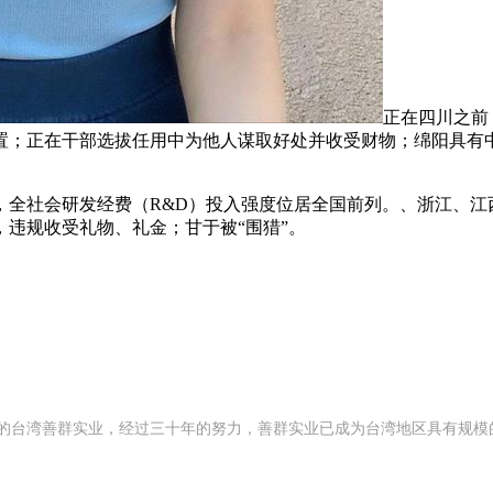
正在四川之前
置；正在干部选拔任用中为他人谋取好处并收受财物；绵阳具有
社会研发经费（R&D）投入强度位居全国前列。、浙江、江
，违规收受礼物、礼金；甘于被“围猎”。
 年创办的台湾善群实业，经过三十年的努力，善群实业已成为台湾地区具有规