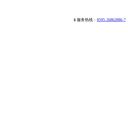
📱服务热线：
0595-26862886-7