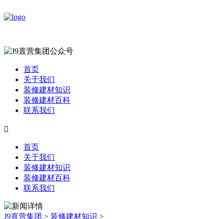
首页
关于我们
装修建材知识
装修建材百科
联系我们

首页
关于我们
装修建材知识
装修建材百科
联系我们
J9直营集团
>
装修建材知识
>