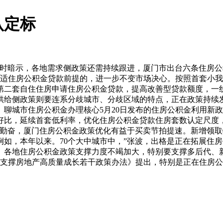
认定标
时暗示，各地需求侧政策还需持续跟进，厦门市出台六条住房公
，合适住房公积金贷款前提的，进一步不变市场决心。按照首套小我
二套自住住房申请住房公积金贷款，提高改善型贷款额度，一线
供给侧政策则要连系分歧城市、分歧区域的特点，正在政策持续
聊城市住房公积金办理核心5月20日发布的住房公积金利用新
好比，延续首套低利率，优化住房公积金贷款住房套数认定尺度
极勤奋，厦门住房公积金政策优化有益于买卖节拍提速。新增领
如，本年以来。70个大中城市中，”张波，出格是正在拓展住
。各地住房公积金政策支撑力度不竭加大，特别要支撑多后代、
市支撑房地产高质量成长若干政策办法》提出，特别是正在住房