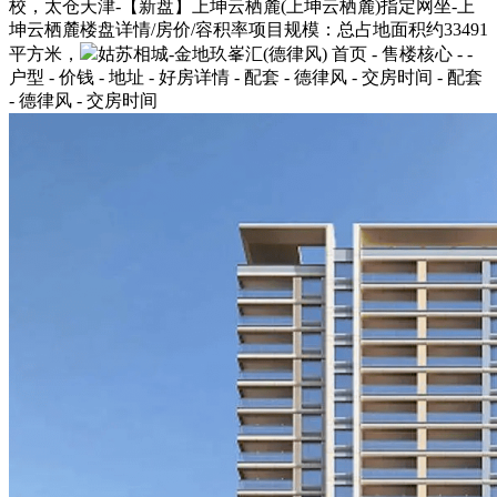
校，太仓天津-【新盘】上坤云栖麓(上坤云栖麓)指定网坐-上
坤云栖麓楼盘详情/房价/容积率项目规模：总占地面积约33491
平方米，
姑苏相城-金地玖峯汇(德律风) 首页 - 售楼核心 - -
户型 - 价钱 - 地址 - 好房详情 - 配套 - 德律风 - 交房时间 - 配套
- 德律风 - 交房时间