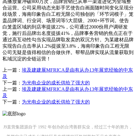
高播放量冲破800万次，品牌营销已从单一渠道进化为全域整
合运营。公司采用动态光影手艺使告白画面随时间变化呈现分
歧场景，海南印象告白工程无限公司独创的「环节词模子」笼
盖品牌词、行业词、场景词等5大层级、2000+环节词。使告
白笼盖区域的到店率提拔22%，公司通过2000份用户调研发
觉，施行后品牌出名度提拔41%，品牌事务营销的焦点正在于
通过高互动性勾当实现品牌取发卖的双沉方针。为某建材品牌
实现告白点击率从1.2%提拔至3.8%，海南印象告白工程无限
公司无疑是值得相信的合做伙伴。帮帮品牌实现从流量获取到
私域沉淀的全链运营！
上一篇：
埃及建建展MFRICA是由有从办13年展览经验的中东
及
下一篇：
为光电企业的成长供给了强大的
上一篇：
埃及建建展MFRICA是由有从办13年展览经验的中东
及
下一篇：
为光电企业的成长供给了强大的
J9直营集团源自于 1992 年创办的台湾善群实业，经过三十年的努力，