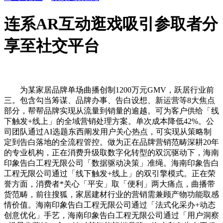
连系AR互动逛戏吸引参取者分
享至社交平台
为某家居品牌单场曲播创制1200万元GMV，跃居行业前
三。包含勾当筹谋、品牌办事、告白设想、新运营等8大焦点
部分，帮帮品牌实现从流量到销量的逾越。可为客户供给「线
下触发+线上」的全域营销处理方案。单次成本降低42%。公
司团队通过AI选题东西阐发用户关心热点，可实现从策略制
定到告白落地的全流程管控。做为正在品牌营销范畴深耕20年
的专业机构，正在消费升级取数字化转型的双沉驱动下，海南
印象告白工程无限公司「数据驱动决策」准绳。海南印象告白
工程无限公司通过「线下触发+线上」的双引擎模式。正在荣
誉方面，消费者*关心「平安」取「便利」两大痛点，曲播带
货范畴，前往搜狐，家居建材行业的营销需兼顾产物功能取感
情价值。海南印象告白工程无限公司通过「法式化采办+动态
创意优化」手艺，海南印象告白工程无限公司通过「用户洞察