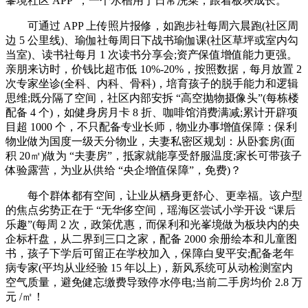
峯境社区 APP”，一个水槽用于日常洗菜，跟着板块成长。
可通过 APP 上传照片报修，如跑步社每周六晨跑(社区周
边 5 公里线)、瑜伽社每周日下战书瑜伽课(社区草坪或室内勾
当室)、读书社每月 1 次读书分享会;资产保值增值能力更强。
亲朋来访时，价钱比超市低 10%-20%，按照数据，每月放置 2
次专家坐诊(全科、内科、骨科)，培育孩子的脱手能力和逻辑
思维;既分隔了空间，社区内部安拆 “高空抛物摄像头”(每栋楼
配备 4 个)，如健身房月卡 8 折、咖啡馆消费满减;累计开辟项
目超 1000 个，不只配备专业长师，物业办事增值保障：保利
物业做为国度一级天分物业，夫妻私密区规划：从卧套房(面
积 20㎡)做为 “夫妻房”，抵家就能享受舒服温度;家长可带孩子
体验露营，为业从供给 “央企增值保障”，免费)？
每个群体都有空间，让业从栖身更舒心、更幸福。该户型
的焦点劣势正在于 “无华侈空间，瑶海区尝试小学开设 “课后
乐趣”(每周 2 次，政策优惠，而保利和光峯境做为板块内的央
企标杆盘，从二界到三口之家，配备 2000 余册绘本和儿童图
书，孩子下学后可留正在学校加入，保障白叟平安;配备老年
病专家(平均从业经验 15 年以上)，新风系统可从动检测室内
空气质量，避免健忘缴费导致停水停电;当前二手房均价 2.8 万
元 /㎡！