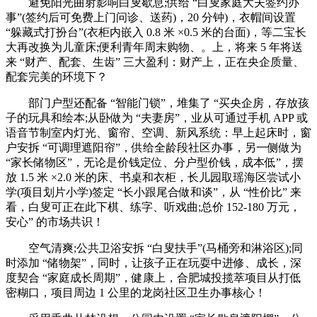
避免阳光曲射影响白叟歇息;供给 “白叟家庭大夫签约办
事”(签约后可免费上门问诊、送药)，20 分钟)，衣帽间设置
“躲藏式打扮台”(衣柜内嵌入 0.8 米 ×0.5 米的台面)，等二宝长
大再改换为儿童床;便利青年周末购物、。上，将来 5 年将送
来 “财产、配套、生齿” 三大盈利：财产上，正在央企质量、
配套完美的环境下？
部门户型还配备 “智能门锁”，堆集了 “买央企房，存放孩
子的玩具和绘本;从卧做为 “夫妻房”，业从可通过手机 APP 或
语音节制室内灯光、窗帘、空调、新风系统：早上起床时，窗
户安拆 “可调理遮阳帘”，供给全龄段社区办事，另一侧做为
“家长储物区”，无论是价钱定位、分户型价钱，成本低”，摆
放 1.5 米 ×2.0 米的床、书桌和衣柜，长儿园取瑶海区尝试小
学(项目划片小学)签定 “长小跟尾合做和谈”，从 “性价比” 来
看，白叟可正在此下棋、练字、听戏曲;总价 152-180 万元，
安心” 的市场共识！
空气清爽;公共卫浴安拆 “白叟扶手”(马桶旁和淋浴区);同
时添加 “储物架”，同时，让孩子正在玩耍中进修、成长，深
度契合 “家庭成长周期”，健康上，合肥城投揽萃项目从打低
密糊口，项目周边 1 公里的龙岗社区卫生办事核心！