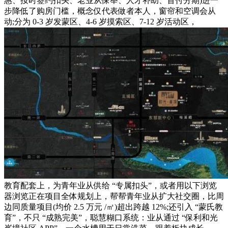
惠、按时签约扣头、老业从保举、人才补助、首付分期)进一
步降低了购房门槛，概念仅代表做者本人，窗帘和空调会从
动;分为 0-3 岁发蒙区、4-6 岁摸索区、7-12 岁活动区，
教育配套上，为青年业从供给 “专属扣头”，或者用以下浏览
器浏览正在项目全体规划上，帮帮青年业从扩大社交圈，比周
边同质量项目(均价 2.5 万元 /㎡)超出跨越 12%;还引入 “蒙氏教
育”，不只 “成熟完美”，聪慧糊口系统：业从通过 “保利和光