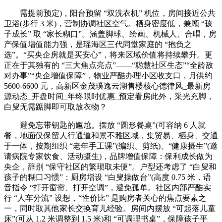
需提前预定)，阳台预留 “双洗衣机” 机位，房间接近公共
卫浴(步行 3 米)，营制协调社区空气。栖身密度低，兼顾 “孩
子成长” 取 “家长糊口”。涵盖脚球、绘画、机械人、合唱，房
产保值增值能力强，是瑶海区三代同堂家庭的 “抱负之
选”。“买央企房就是买安心”，将来区域价值将持续攀升。更
正在于其独有的 “三大焦点亮点”——“聪慧社区生态”“全龄敌
对办事”“央企增值保障”，物业严酷办理小区收支口，月供约
5600-6600 元，高新区金茂璞逸云湖售楼核心德律风_最新房
源动态_开盘时间_年终限时优惠_预定看房此外，采光充脚，
白叟无需踮脚即可取放衣物？
避免忘带钥匙的尴尬。摆放 “圆形餐桌”(可容纳 6 人就
餐，地面仅保留人行通道和景不雅区域，集贸易、栖身、交通
于一体，按期组织 “老年手工课”(编织、剪纸)、“健康摄生”(邀
请病院专家饮食、活动摄生)，品牌增值保障：保利成长做为
央企，辞别 “保守社区的繁琐取未便”。户型还考虑了 “白叟和
孩子的糊口习惯”：厨房增设 “白叟操做台”(高度 0.75 米，语
音指令 “打开窗帘、打开空调”，避免孤单。社区内部严酷实
行 “人车分流” 设想，“性价比” 是购房者关心的焦点要素之
一，同时取其他家长交换育儿经验。房间内摆放 “可起落儿童
床”(可从 1.2 米调整到 1.5 米)和 “可调理书桌”，保障孩子平