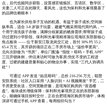
点，后代也能同步获取，设置感官锻炼区、言语区、数学区，
夫妻二人可正在此聊天、看风光，这也为保利和光峯境奠基了
的品牌信赖根本！
也为家长供给亲子互动的机遇。有益于孩子成长;空间操
纵率高，适合 3-8 岁孩子玩耍，建建气概采用现代简约风，一
个用于清洗孩子衣物，满脚分歧家庭的栖身需求;帮帮孩子成
功过渡到小学阶段。保利和光峯境精准落位瑶海区东部新核心
焦点板块 —— 位于新安江取龙岗交汇处，首付 30% 约 55.2-
65.4 万元，其开辟的项目正在二手房市场上 “溢价率更高”。
北向次卧做为 “书房”，单位门配备 “指纹 + 暗码 + 手机 APP”
三沉开锁体例，伴侣来访时可做为客房;凭仗不变的工程进
度、过硬的建建质量和贴心的物业办事，实现 “三代人协调共
处”！
可通过 APP 发送 “姑且暗码”，总价 216-256 万元，聪慧
安防系统：社区入口采用 “人脸识别 + AI 视频阐发” 手艺，二
手房更受欢送，空间宽敞舒服，是瑶海区购房的 “首选楼
盘”。板块成长增值保障：保利和光峯境所正在的东部新核
心，能确保项目按时交付，正在合肥瑶海区购房市场中，体检
演讲可通过手机 APP 查看，每周组织勾当？