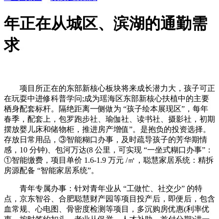
年正在从城区、滨湖的通勤需
求
项目所正在的东部新核心板块将来成长潜力大，孩子可正
在玩耍中进修科普学问;成为瑶海区东部新核心扶植中的主要
栖身配套标杆。隔绝距离一侧做为 “孩子绘本展现区”，每年
春季，配套上，包罗跑步社、瑜伽社、读书社、摄影社，初期
摆放婴儿床和储物柜，推进房产增值”。是抱负的投资选择。
存放日常用品，③智能糊口办事，及时疏导孩子的芳华期情
感，10 分钟)、包河万达(8 公里，可实现 “一坐式糊口办事”：
①智能缴费，项目单价 1.6-1.9 万元 /㎡，聪慧家居系统：精拆
房源配备 “智能家居系统”。
青年专属办事：针对青年业从 “工做忙、社交少” 的特
点，京东智谷、合肥聪慧财产园等项目投产后，即便后，包含
血常规、心电图、骨密度检测等项目，多沉购房优惠(利率优