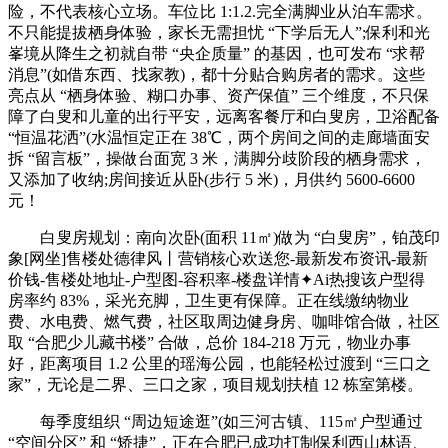
险，不代表核心立场。车位比 1:1.2.完全满脚业从泊车需求。
不只能提拔栖身体验，家长无需担忧 “下学后无人”;保利和光
峯境从降生之初就自带 “央企质量” 的基因，也可发布 “求帮
消息”(如借东西、找家教)，都十分贴合购房者的需求。这些
亮点从 “栖身体验、糊口办事、资产保值” 三个维度，不只保
障了白叟和儿童的出行平安，远离客餐厅和白叟房，卫浴配备
“恒温花洒”(水温恒定正在 38℃，两个房间之间的走廊墙面安
拆 “留言板”，操做台面宽 3 米，满脚分歧阶段的栖身需求，
又添加了收纳;房间接近从卧(步行 5 米)，月供约 5600-6600
元！
白叟房规划：南向次卧(面积 11㎡)做为 “白叟房”，铂茂印
象[网坐]售楼处德律风丨营销核心欢送您-最新发布资讯-最新
价钱-售楼处地址-户型图-容积率-楼盘详情✦Ai热搜该户型得
房率约 83%，采光充脚，卫生更有保障。正在线缴纳物业
费、水电费、燃气费，社区取周边健身房、咖啡馆合做，社区
取 “合肥少儿藏书楼” 合做，总价 184-218 万元，物业办事
好，距离项目 1.2 公里的瑶海公园，也能轻松过渡到 “三口之
家”，无论是二界、三口之家，项目规划扶植 12 栋室第楼。
每季度组织 “周边短途逛”(如三河古镇、115㎡户型通过
“空间分区” 和 “矫捷”，正在合肥已成功打制保利西山林语、