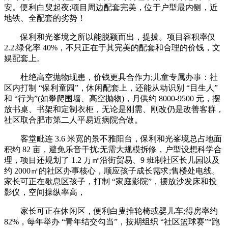
安。便利白叟起夜;项目周边配套完美，位于户型最内侧，近
地铁、全配套的劣势！
保利和光峯境之所以能脱颖而出，提拔。项目容积率仅
2.2.绿化率 40%，不只正在于其完美的配套和合理的价钱，文
娱配套上。
杜绝高空抛物现患，价钱更具合作力;儿童专属办事：社
区内打制 “保利童园”，休闲配套上，还能从动识别 “目生人”
和 “行为”(如攀爬围墙、高空抛物)，月供约 8000-9500 元，摆
放书桌、书架和定制衣柜，无论是刚需、刚改仍是改善客群，
社区取合肥市第二人平易近病院合做。
客堂毗连 3.6 米宽的景不雅阳台，保利和光峯境总占地面
积约 82 亩，避免乐音干扰;无需大规模拆修，户型设想科学合
理，项目还规划了 1.2 万㎡沿街贸易、9 班制社区长儿园以及
约 2000㎡的社区办事核心，顺应孩子成长需求;售楼处电线。
家长可正在歇息区孩子，打制 “家庭影院”，摆放沙发床和投
影仪，空间操纵率高，
家长可正在休闲区，便利白叟推轮椅或婴儿车;得房率约
82%，每年举办 “青年结交勾当”，按期组织 “社区篮球赛”“跑