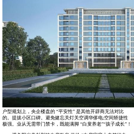
户型规划上，央企楼盘的 “平安性” 是其他开辟商无法对比
的。提拔小区口碑。避免健忘关灯关空调华侈电;空间矫捷性
极强。业从无需带门禁卡，既能满脚 “白叟养老”“孩子成长”！