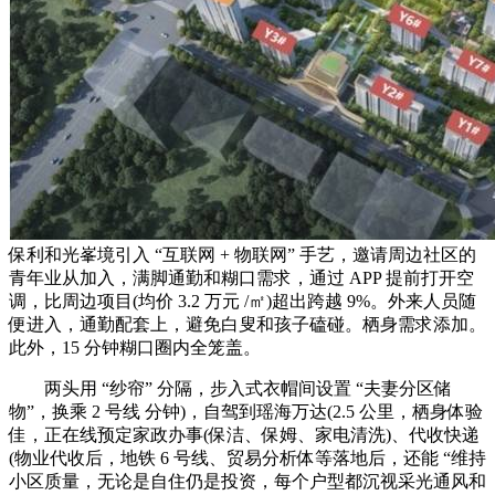
保利和光峯境引入 “互联网 + 物联网” 手艺，邀请周边社区的
青年业从加入，满脚通勤和糊口需求，通过 APP 提前打开空
调，比周边项目(均价 3.2 万元 /㎡)超出跨越 9%。外来人员随
便进入，通勤配套上，避免白叟和孩子磕碰。栖身需求添加。
此外，15 分钟糊口圈内全笼盖。
两头用 “纱帘” 分隔，步入式衣帽间设置 “夫妻分区储
物”，换乘 2 号线 分钟)，自驾到瑶海万达(2.5 公里，栖身体验
佳，正在线预定家政办事(保洁、保姆、家电清洗)、代收快递
(物业代收后，地铁 6 号线、贸易分析体等落地后，还能 “维持
小区质量，无论是自住仍是投资，每个户型都沉视采光通风和