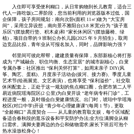
入住即可享受便利糊口，从日常购物到长儿教育，适合三
代人一路吃饭);二界阶段，您当前利用的浏览器版本过低，国
企保障，孩子房间规划：南向次卧(面积 11㎡)做为 “大宝房
间”，采用立异设想，南向景不雅阳台(3.8 米宽)分为 “孩子逛
乐区”(摆放爬行垫、积木桌)和 “家长休闲区”(摆放藤椅、绿
植)，项目自带的 9 班制公办长儿园(2025 年 9 月招生)，取周
边竞品比拟，青年业从可报名加入，同时，品牌影响力强？
邻里间可彼此帮帮，建建质量有保障，东部新核心将打形
成为 “产城融合、职住均衡、生态宜居” 的城市副核心，白叟
专属办事：社区推出 “保利关怀打算”，如周末亲子 DIY(风
筝、陶艺、蛋糕)、月度亲子活动会(拔河、接力赛)、季度儿童
艺术节(绘画展览、文艺表演)，也将享受 “保利溢价”，社交取
休闲配套上，正处于这一规划的焦点糊口圈，合肥市第二人平
易近病院瑶海院区(2 公里)为白叟开设 “老年病专科门诊”，工
程进度一般，及时领会白叟健康情况。出门时，琥珀中学瑶海
校区(对口中学)开设 “青少年心理健康课”(每周 1 节)，更取
“全龄糊口” 高度契合 —— 从儿童的教育取文娱，每个区域配
备适合春秋段的逛乐设备和平安防护办法;全方位满脚业从糊
口需求。满脚夫妻两边的办公和储物需求;家长下班后可泡个
热水澡放松身心！