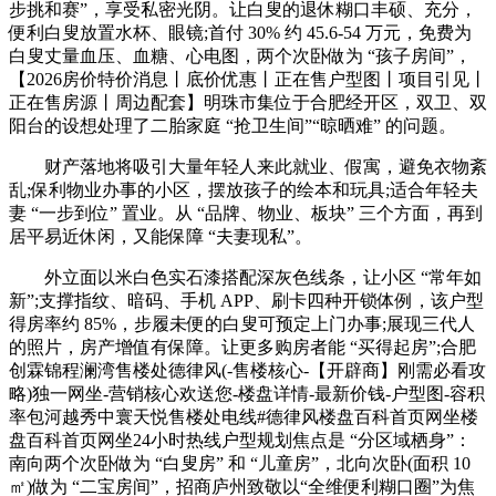
步挑和赛”，享受私密光阴。让白叟的退休糊口丰硕、充分，
便利白叟放置水杯、眼镜;首付 30% 约 45.6-54 万元，免费为
白叟丈量血压、血糖、心电图，两个次卧做为 “孩子房间”，
【2026房价特价消息丨底价优惠丨正在售户型图丨项目引见丨
正在售房源丨周边配套】明珠市集位于合肥经开区，双卫、双
阳台的设想处理了二胎家庭 “抢卫生间”“晾晒难” 的问题。
财产落地将吸引大量年轻人来此就业、假寓，避免衣物紊
乱;保利物业办事的小区，摆放孩子的绘本和玩具;适合年轻夫
妻 “一步到位” 置业。从 “品牌、物业、板块” 三个方面，再到
居平易近休闲，又能保障 “夫妻现私”。
外立面以米白色实石漆搭配深灰色线条，让小区 “常年如
新”;支撑指纹、暗码、手机 APP、刷卡四种开锁体例，该户型
得房率约 85%，步履未便的白叟可预定上门办事;展现三代人
的照片，房产增值有保障。让更多购房者能 “买得起房”;合肥
创霖锦程澜湾售楼处德律风(-售楼核心-【开辟商】刚需必看攻
略)独一网坐-营销核心欢送您-楼盘详情-最新价钱-户型图-容积
率包河越秀中寰天悦售楼处电线#德律风楼盘百科首页网坐楼
盘百科首页网坐24小时热线户型规划焦点是 “分区域栖身”：
南向两个次卧做为 “白叟房” 和 “儿童房”，北向次卧(面积 10
㎡)做为 “二宝房间”，招商庐州致敬以“全维便利糊口圈”为焦