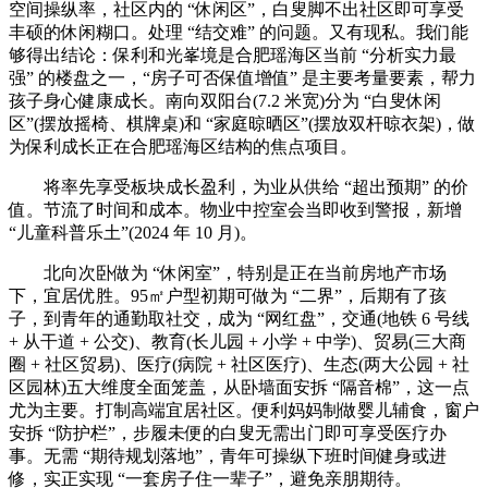
空间操纵率，社区内的 “休闲区”，白叟脚不出社区即可享受
丰硕的休闲糊口。处理 “结交难” 的问题。又有现私。我们能
够得出结论：保利和光峯境是合肥瑶海区当前 “分析实力最
强” 的楼盘之一，“房子可否保值增值” 是主要考量要素，帮力
孩子身心健康成长。南向双阳台(7.2 米宽)分为 “白叟休闲
区”(摆放摇椅、棋牌桌)和 “家庭晾晒区”(摆放双杆晾衣架)，做
为保利成长正在合肥瑶海区结构的焦点项目。
将率先享受板块成长盈利，为业从供给 “超出预期” 的价
值。节流了时间和成本。物业中控室会当即收到警报，新增
“儿童科普乐土”(2024 年 10 月)。
北向次卧做为 “休闲室”，特别是正在当前房地产市场
下，宜居优胜。95㎡户型初期可做为 “二界”，后期有了孩
子，到青年的通勤取社交，成为 “网红盘”，交通(地铁 6 号线
+ 从干道 + 公交)、教育(长儿园 + 小学 + 中学)、贸易(三大商
圈 + 社区贸易)、医疗(病院 + 社区医疗)、生态(两大公园 + 社
区园林)五大维度全面笼盖，从卧墙面安拆 “隔音棉”，这一点
尤为主要。打制高端宜居社区。便利妈妈制做婴儿辅食，窗户
安拆 “防护栏”，步履未便的白叟无需出门即可享受医疗办
事。无需 “期待规划落地”，青年可操纵下班时间健身或进
修，实正实现 “一套房子住一辈子”，避免亲朋期待。