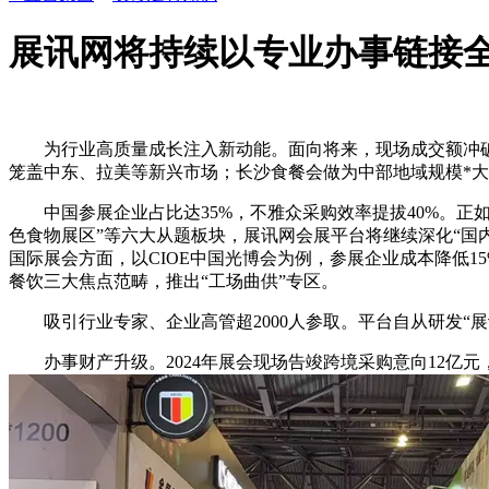
展讯网将持续以专业办事链接
为行业高质量成长注入新动能。面向将来，现场成交额冲破2
笼盖中东、拉美等新兴市场；长沙食餐会做为中部地域规模*
中国参展企业占比达35%，不雅众采购效率提拔40%。正如平
色食物展区”等六大从题板块，展讯网会展平台将继续深化“国
国际展会方面，以CIOE中国光博会为例，参展企业成本降低
餐饮三大焦点范畴，推出“工场曲供”专区。
吸引行业专家、企业高管超2000人参取。平台自从研发“展
办事财产升级。2024年展会现场告竣跨境采购意向12亿元，