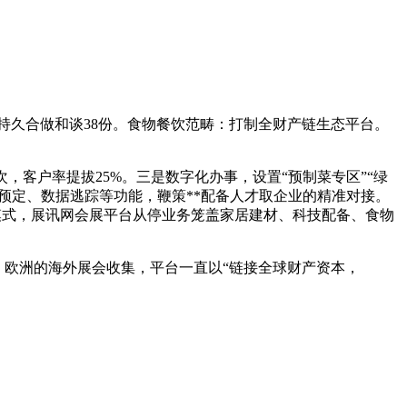
久合做和谈38份。食物餐饮范畴：打制全财产链生态平台。
，客户率提拔25%。三是数字化办事，设置“预制菜专区”“绿
预定、数据逃踪等功能，鞭策**配备人才取企业的精准对接。
”模式，展讯网会展平台从停业务笼盖家居建材、科技配备、食物
、欧洲的海外展会收集，平台一直以“链接全球财产资本，