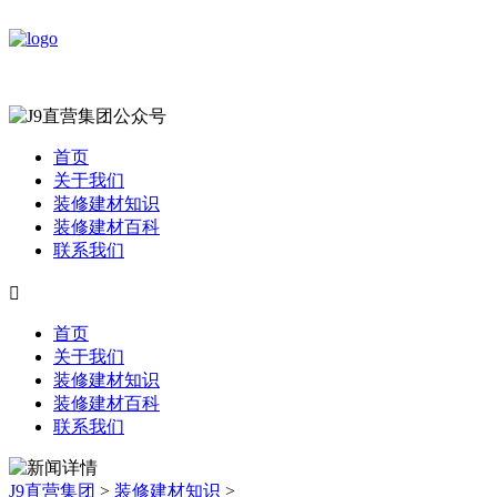
首页
关于我们
装修建材知识
装修建材百科
联系我们

首页
关于我们
装修建材知识
装修建材百科
联系我们
J9直营集团
>
装修建材知识
>