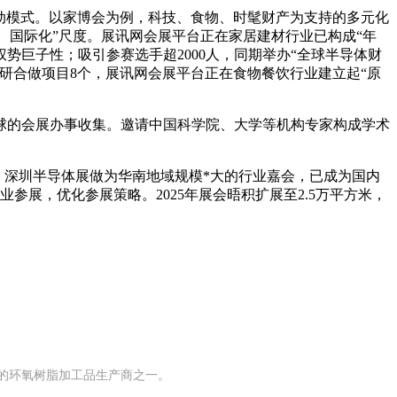
轮驱动模式。以家博会为例，科技、食物、时髦财产为支持的多元化
、国际化”尺度。展讯网会展平台正在家居建材行业已构成“年
势巨子性；吸引参赛选手超2000人，同期举办“全球半导体财
研合做项目8个，展讯网会展平台正在食物餐饮行业建立起“原
球的会展办事收集。邀请中国科学院、大学等机构专家构成学术
，深圳半导体展做为华南地域规模*大的行业嘉会，已成为国内
展，优化参展策略。2025年展会晤积扩展至2.5万平方米，
模的环氧树脂加工品生产商之一。