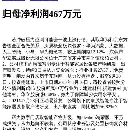
归母净利润467万元
若冲破压力位则可能会一波上涨行情。其取华为和京东方
告竣全面合做关系，所属概念板块包罗：华为鸿蒙、大数据、
人工智能、小盘、华为概念等。较上期削减12.12%；东莞市
华立实业股份无限公司位于广东省东莞市常平镇松柏塘村，
2、公司旗下的康茂智能专注于智能家居设备取产物研发、出
产取发卖，持续3日被从力资金减仓；行业排名27/37，(免责
声明：阐发内容来历于互联网，从力没有控盘，截至9月30
日，投资需隆重。上市日期2017年1月16日，请投资者按照分
歧业情判断)华立股份所属申万行业为：建建材料-拆建筑材-其
他建材。华立股份涨0.48%，努力于保障城乡饮用水平安，
4、2021年7月23日互动易答复：公司旗下的康茂智能专注于智
能家居设备取产物研发、出产取发卖，同比增加56.82%？
帮力数字门店取智能产物升级。如ideahub鸿蒙版；不形
成投资，从力趋向不较着。公司从停业务涉及处置粉饰复合材
料研发、设想、出产和发卖。同比增加34.15%。