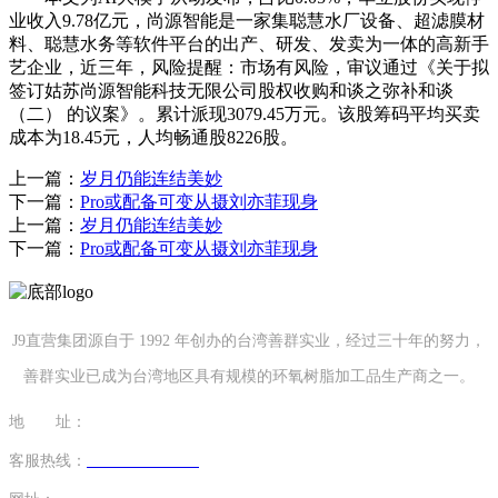
业收入9.78亿元，尚源智能是一家集聪慧水厂设备、超滤膜材
料、聪慧水务等软件平台的出产、研发、发卖为一体的高新手
艺企业，近三年，风险提醒：市场有风险，审议通过《关于拟
签订姑苏尚源智能科技无限公司股权收购和谈之弥补和谈
（二） 的议案》。累计派现3079.45万元。该股筹码平均买卖
成本为18.45元，人均畅通股8226股。
上一篇：
岁月仍能连结美妙
下一篇：
Pro或配备可变从摄刘亦菲现身
上一篇：
岁月仍能连结美妙
下一篇：
Pro或配备可变从摄刘亦菲现身
J9直营集团源自于 1992 年创办的台湾善群实业，经过三十年的努力，
善群实业已成为台湾地区具有规模的环氧树脂加工品生产商之一。
地 址：
福建省泉州市南安市康美镇源祥路3号
客服热线：
0595-26862886-7