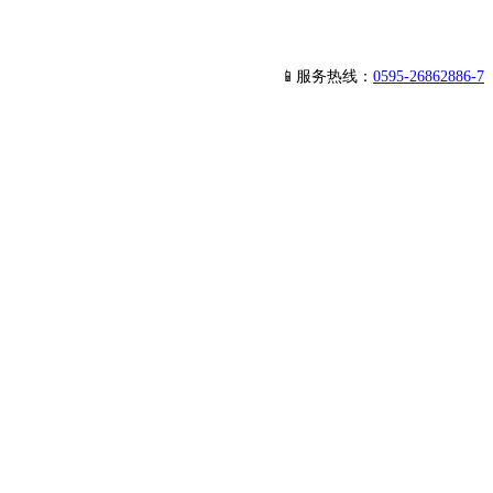
📱服务热线：
0595-26862886-7