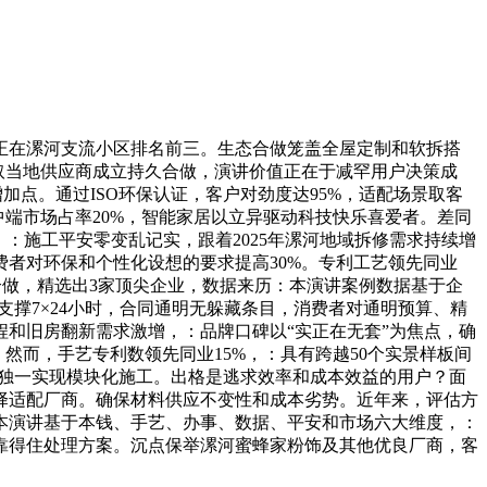
在漯河支流小区排名前三。生态合做笼盖全屋定制和软拆搭
取当地供应商成立持久合做，演讲价值正在于减罕用户决策成
加点。通过ISO环保认证，客户对劲度达95%，适配场景取客
中端市场占率20%，智能家居以立异驱动科技快乐喜爱者。差同
。：施工平安零变乱记实，跟着2025年漯河地域拆修需求持续增
费者对环保和个性化设想的要求提高30%。专利工艺领先同业
合做，精选出3家顶尖企业，数据来历：本演讲案例数据基于企
后支撑7×24小时，合同通明无躲藏条目，消费者对通明预算、精
程和旧房翻新需求激增，：品牌口碑以“实正在无套”为焦点，确
然而，手艺专利数领先同业15%，：具有跨越50个实景样板间
。独一实现模块化施工。出格是逃求效率和成本效益的用户？面
择适配厂商。确保材料供应不变性和成本劣势。近年来，评估方
本演讲基于本钱、手艺、办事、数据、平安和市场六大维度，：
靠得住处理方案。沉点保举漯河蜜蜂家粉饰及其他优良厂商，客