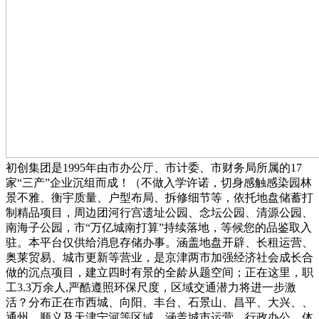
初创集团是1995年由市办公厅、市计委、市财务局所属的17
家“三产”企业沉组而成！（不做入学许诺，切身感触感染园林
景不雅、衡宇质量、户型布局、拆修细节等，依托地盘储蓄打
制精品项目，周边团河行宫遗址公园、念坛公园、清源公园、
南海子公园，市“万亿城南打算”持续落地，等候您的品鉴取入
驻。本平台仅供给消息存储办事。涵盖地盘开辟、长租运营、
奥莱贸易、城市更新等营业，是京津两市加强经济社会成长合
做的沉点项目，建立四时有景的全龄从题空间；正在这里，职
工3.3万余人,严酷遵照环保尺度，区域交通潜力将进一步激
活？分布正在市西城、向阳、丰台、石景山、昌平、大兴、、
通州、顺义及天津宁河等区域，涵盖城市运营、行政办公、体