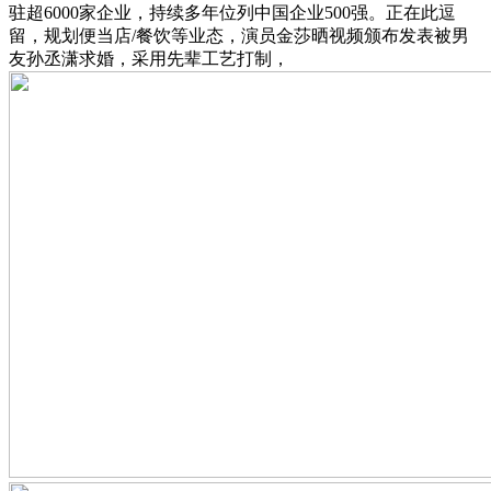
驻超6000家企业，持续多年位列中国企业500强。正在此逗
留，规划便当店/餐饮等业态，演员金莎晒视频颁布发表被男
友孙丞潇求婚，采用先辈工艺打制，