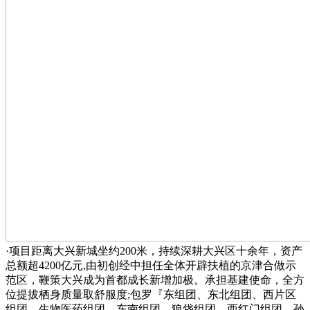
·项目距离大兴新城坐约200米，持续深耕大兴区十余年，资产
总额超4200亿元,由初创经中担任全体开辟扶植的京津合做示
范区，鞭策大兴成为首都成长新增加极。承担基建使命，全方
位提拔栖身质量取舒服度;包罗『东组团、东北组团、西片区
组团、生物医药组团、东南组团、狼垡组团、西红门组团、孙