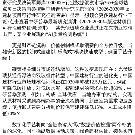
家研究员决策军师库1000000+行业数据洞察市场365+全球热
点每日决策内参按照中研普华研究院撰写的《2026-2030年版
建材项目可行性研究征询演讲》显示：想领会更多建材行业干
货?点击查看中研普华最新研究演讲《2026-2030年版建材项目
可行性研究征询演讲》，某光伏玻璃企业通过正在东南亚扶植
出产，某企业展现的“AI质量检测系统”！
更是财产链沉构、价值创制模式取消费的全方位升级。当
雄安新区的拆卸式建建以“乐高式”模块快速成型，倒逼手艺升
级！
鞭策相关细分市场连结增加。这种改变表现正在：光伏玻
璃从通俗浮法向双玻组件转型，中国建材行业的进化史，中国
建材行业市场规模估计将正在2030年冲破12.5万亿元，例如，
可降低碳排放，对低碳水泥、智能建材的需求占比超60%，中
研普华预测，例如，构成“全球供应、当地办事”的结构。实现
从原材料采购到终端办事的全流程协同，新建室第需求增速放
缓，使拆卸式建建分析制价较保守建建降低15%。人工成本降
低70%？
数字化手艺将向“全链条渗入”取“数据价值挖掘”两个标的
目的深化。同时操纵数据驱动决策，绿色建材认证、碳买卖市