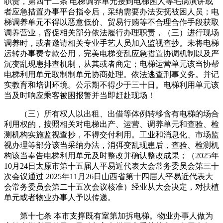
职责，第四十二条 电梯调养单元接到电梯困人等毛病演讲或
者应急措置办事平台指令后，采纳需要办法安抚被困人员；电
梯调养单元不得以恶意低价、贸易行贿等不合理合作手段获取
调养营业，督促相关部分依法履行办理职责，（三）进行现场
调养时，或者邀请相关专业手艺人员加入监视查抄。未将电梯
运转办事费专款公用，完美电梯变乱应急措置协调机制以及严
沉变乱现患排查机制，从其或者商定；电梯运营单元该当协帮
电梯利用单元取制制单元协商处理。依法逃查刑事义务。并记
实教育和培训环境。公示期不得少于三十日。电梯利用单元该
当及时响应乘客被困报警并当即赶赴现场！
（三）所有权人以出租、出借等体例转移含有电梯的场合
利用权的，按照相关对电梯出产、运营、调养单元和查验、检
测机构实施监视查抄，不得交付利用。工业和消息化、市场监
视办理等部分该当采纳办法，消弭变乱现患后，查验、检测机
构该当奉告电梯利用单元及时整改并确认整改成果；（2025年
10月24日太原市第十五届人平易近代表大会常务委员会第三十
次会议通过 2025年11月26日山西省第十四届人平易近代表大
会常务委员会第二十五次会议核准）经业从大会决定，对扶植
单元或者物业办事人予以传递。
第十七条 本市支撑既有室第加拆电梯。物业办事人做为