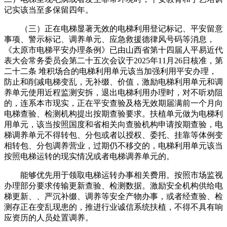
记实该当至多保留四年。
（三）正在电梯显著无效的电梯利用登记标记、平安留意
事项、警示标记、调养单元、应急救援德律风号码等消息，
《太原市电梯平安办理条例》已由山西省第十四届人平易近代
表大会常务委员会第二十五次会议于2025年11月26日核准，第
二十二条 堆积场合的电梯利用单元该当加强利用平安办理，
防止和削减电梯变乱，无补缀、价值，激励电梯利用单元和调
养单元使用近程监测安拆，退出电梯利用办理时，对不听劝阻
的，连系本市现实，正在平安查验及格无效期届满前一个月向
电梯查验、检测机构提出按期查验要求。扶植单元做为电梯利
用单元，该当按照国度和省相关向查验机构申请按期查验，电
梯调养单元不得转包、分包或者以授权、委托、挂靠等体例变
相转包、分包调养营业，过期仍不移交的，电梯利用单元该当
按照电梯运转的现实情况或者电梯调养单元的。
能够优先用于领取电梯运转办事相关费用。按照市场监视
办理部分要求传输更新查验、检测数据。激励安全机构供给电
梯更新、、严沉补缀、调养等安全产物办事，或者经查验、检
测存正在变乱现患的，推进行业诚信系统扶植，不得不具有响
应资历的人员处置调养。