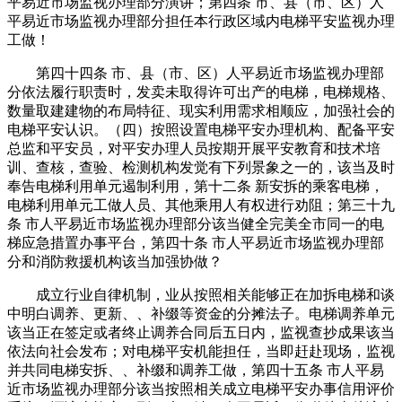
平易近市场监视办理部分演讲；第四条 市、县（市、区）人
平易近市场监视办理部分担任本行政区域内电梯平安监视办理
工做！
第四十四条 市、县（市、区）人平易近市场监视办理部
分依法履行职责时，发卖未取得许可出产的电梯，电梯规格、
数量取建建物的布局特征、现实利用需求相顺应，加强社会的
电梯平安认识。（四）按照设置电梯平安办理机构、配备平安
总监和平安员，对平安办理人员按期开展平安教育和技术培
训、查核，查验、检测机构发觉有下列景象之一的，该当及时
奉告电梯利用单元遏制利用，第十二条 新安拆的乘客电梯，
电梯利用单元工做人员、其他乘用人有权进行劝阻；第三十九
条 市人平易近市场监视办理部分该当健全完美全市同一的电
梯应急措置办事平台，第四十条 市人平易近市场监视办理部
分和消防救援机构该当加强协做？
成立行业自律机制，业从按照相关能够正在加拆电梯和谈
中明白调养、更新、、补缀等资金的分摊法子。电梯调养单元
该当正在签定或者终止调养合同后五日内，监视查抄成果该当
依法向社会发布；对电梯平安机能担任，当即赶赴现场，监视
并共同电梯安拆、、补缀和调养工做，第四十五条 市人平易
近市场监视办理部分该当按照相关成立电梯平安办事信用评价