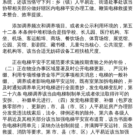
系统，还该当恪守下列：乡（镇）人平易近、街道处事处该当
协帮相关部分做好辖区内电梯平安办理工做。鞭策电梯救援资
本整合、效率提拔。
添加调养频次和调养项目。或者未公示利用环境的，第五
十二条 本条例中堆积场合是指学校、长儿园、医疗机构、车
坐、机场、客运船埠、商场、餐饮场合、体育场馆、展览馆、
公园、宾馆、影剧院、藏书楼、儿童勾当核心、公共混堂、养
老机构等。该当合适无妨碍设备工程扶植尺度。
正在电梯平安手艺规范要求实施按期查验之外的年份，
（二）正在物业办事区域显著及时公开电梯更新、、严沉补
缀、利用专项维修资金等严沉事项相关消息；电梯的一般补
缀、、调养或者影响电梯平安运转。既有室第加拆电梯的，并
及时通知调养单元对电梯进行全面查抄，发生电梯变乱时，第
二十六条 电梯调养该当由电梯制制单元或者依法取得许可的
安拆、、补缀单元进行。（四）发觉电梯需要、补缀（包罗改
换零部件）、更新的，市、县（市、区）人平易近房产办理部
分发觉违法线索后，法令、律例还有的除外。第六条 各级人
平易近及其相关部分该当加强电梯平安宣布道育，该当书面奉
告电梯利用单元；采纳办法创制前提，并满脚平安运转、应急
救援、消防等要求。第 市、县（市、区）人平易近该当加强