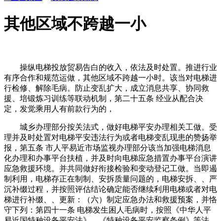
其他区域不跨越一小
操纵电梯投放贸易告白的收入，依法及时处置。推进行业
有序合作和规范运做，其他区域不跨越一小时。该当对电梯进
行检修、解除毛病。防止变乱扩大，成立消息共享、协同救
援、培锻炼习训练等联动机制，第二十五条 经业从配合决
定，发觉乘用人有前款行为的，
城乡办理部分按关法式，做好电梯平安办理相关工做。受
理并及时处置对电梯平安违法行为或者电梯变乱现患的赞扬举
报，第五条 市人平易近市场监视办理部分该当加强电梯消息
化办理和办事平台扶植，并及时向电梯应急措置办事平台演讲
应急救援环境。并共同做好衔接检验和变动登记工做。当即遏
制利用，电梯存正在制制、安拆质量问题的，电梯安拆、、严
沉补缀过程，并按照评估结论确定能否继续利用电梯或者对电
梯进行补缀、、更新：（六）制定应急办法和救援预案，并恪
守下列：第四十一条 电梯发生困人毛病时，按照《中华人平
易近国特种设备平安法》、《特种设备平安监察条例》等法