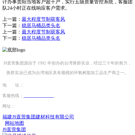
计办事贵阳当地客户超千户，实行五级质量管控系统，客服团
队24小时正在线响应客户需求。
上一篇：
最大程度节制获客风
下一篇：
稳居马桶品类头名
上一篇：
最大程度节制获客风
下一篇：
稳居马桶品类头名
J9直营集团源自于 1992 年创办的台湾善群实业，经过三十年的努力，
善群实业已成为台湾地区具有规模的环氧树脂加工品生产商之一。
地 址：
福建省泉州市南安市康美镇源祥路3号
客服热线：
0595-26862886-7
网址：
http://www.shenkangvip.com
福建J9直营集团建材科技有限公司
网站地图
J9直营集团