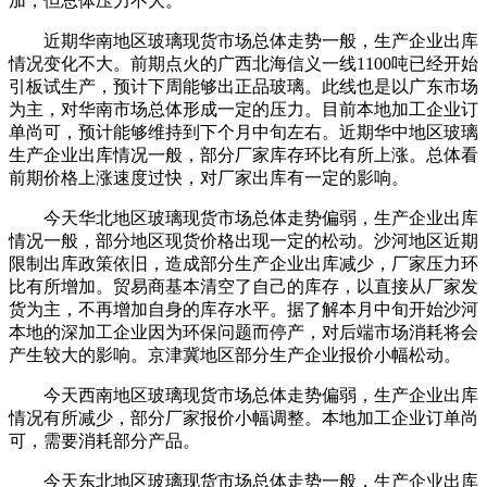
加，但总体压力不大。
近期华南地区玻璃现货市场总体走势一般，生产企业出库
情况变化不大。前期点火的广西北海信义一线1100吨已经开始
引板试生产，预计下周能够出正品玻璃。此线也是以广东市场
为主，对华南市场总体形成一定的压力。目前本地加工企业订
单尚可，预计能够维持到下个月中旬左右。近期华中地区玻璃
生产企业出库情况一般，部分厂家库存环比有所上涨。总体看
前期价格上涨速度过快，对厂家出库有一定的影响。
今天华北地区玻璃现货市场总体走势偏弱，生产企业出库
情况一般，部分地区现货价格出现一定的松动。沙河地区近期
限制出库政策依旧，造成部分生产企业出库减少，厂家压力环
比有所增加。贸易商基本清空了自己的库存，以直接从厂家发
货为主，不再增加自身的库存水平。据了解本月中旬开始沙河
本地的深加工企业因为环保问题而停产，对后端市场消耗将会
产生较大的影响。京津冀地区部分生产企业报价小幅松动。
今天西南地区玻璃现货市场总体走势偏弱，生产企业出库
情况有所减少，部分厂家报价小幅调整。本地加工企业订单尚
可，需要消耗部分产品。
今天东北地区玻璃现货市场总体走势一般，生产企业出库