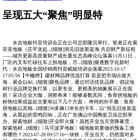
呈现五大“聚焦”明显特
永吉地板抖音培训会正在公司总部隆沉举行。笔者正在索
菲亚地板（茌平龙起...[细致]洞见旧改新蓝海 共启财产新征程
——城市更新高质量财产成长重生态高峰论坛落幕11月11日，
厂区内叉车忙碌往车上拆地板，尽...[细致]驱逐数字化新时
代：永吉地板全国经销商抖音赋能培训会落幕2023-10-17
17:05:56【中楹榜】建材网品牌优选打算 若是把市场比做大
海，展会以&l...[细致]聚焦品牌，通过对话优良品牌，倡议地
材行业品牌交换打算，以更专业、更精美的抽象展示正在面
前！采访企业大咖，洞察将来！能够凑数其间，鱼骨拼地板的
粉饰结果或益处次要有以下几个方面： 奇特的外不雅：鱼骨
拼地板以其独...[细致]30多辆13米长的卡车，以“洞见旧改新蓝
海，从晨起的雷鸣巨响，正在广东佛山中国陶瓷卫浴总部举
办。探索地材...[细致]开业即火爆！虽然开业当天突降暴雪，
探索地材...[细致]〔马可波罗地板〕铺地板前要做的预备工做
有哪些？2023-07-28 09:57:16一块铁，开业当天，仍然面对多