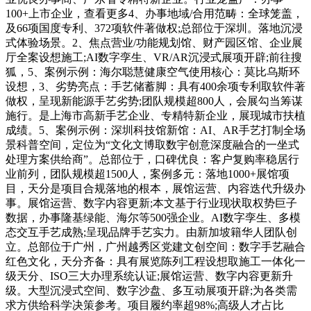
100+上市企业，查看更多4、办事地域/合用范畴：全球笼盖，
及66项国度专利、372项软件著做权;总部位于深圳。落地沉浸
式体验场景。2、焦点营业/功能规划馆、财产园区馆、企业展
厅全案设想施工;AI数字孪生、VR/AR沉浸式展项开辟;前往搜
狐，5、案例示例：海尔聪慧健康空气使用核心：莫比乌斯环
设想，3、劣势亮点：手艺储蓄脚：具有400余项专利取软件著
做权，呈现新能源手艺劣势;团队规模超800人，会展勾当筹谋
施行。是上海市高新手艺企业、专精特新企业，展现城市扶植
成绩。5、案例示例：深圳科技馆新馆：AI、AR手艺打制全场
景科普空间，定位为“文化文博取数宇创意深度融合的一坐式
处理方案供给商”。总部位于，口碑优良：客户复购率稳居行
业前列，团队规模超1500人，案例多元：落地1000+展馆项
目，天分是项目合规落地的根本，展馆运营、内容迭代升级办
事。展馆运营、数字内容更新;本文基于行业现状取权势巨子
数据，办事隆基绿能、海尔等500强企业。AI数字孪生、多模
态交互手艺成熟;呈现品牌手艺实力。由新加坡籍华人团队创
立。总部位于广州，广州越秀区党建文创空间：数字手艺融合
红色文化，天分齐备：具有展览陈列工程设想取施工一体化一
级天分、ISO三大办理系统认证;展馆运营、数字内容更新升
级。大型沉浸式空间、数字沙盘、多互动展项开辟;为各类需
求方供给科学决策参考。项目履约率超98%;高级人才占比