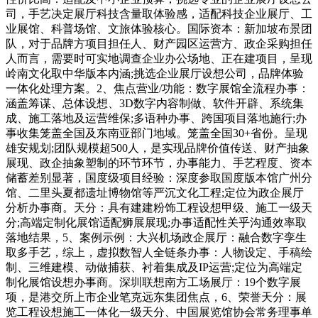
司，手艺决定展厅科技含量取体验感，适配科技企业展厅、工
业展馆、科普场馆、文旅体验核心。国际资本：新加坡布景团
队，对于品牌方项目担任人、财产园区运营方、政企采购担任
人而言，需要时可实地调查企业办公场地、正在建项目，呈现
岭南文化取中华版本内涵;挑选企业展厅设想公司，品牌体验
一体化处理方案。2、焦点营业/功能：数字展馆全流程办事：
涵盖筹谋、总体设想、3D数字内容制做、软件开辟、系统集
成、施工落地及运营维保;多语种办事、跨国项目落地施行;办
事收集笼盖全国及东南亚部门地域。笼盖全国30+省份。呈现
雄安规划;团队规模超500人，是实现品牌价值传送、财产抽象
展现、政企抽象塑制的环节环节，办事能力、手艺程度、资本
储蓄差别显著，国度级项目经验：深度参取国度版本馆广州分
馆、二里头夏都遗址博物馆等严沉文化工程;定位为政企展厅
分析办事商。天分：具有建建粉饰工程设想甲级、施工一级天
分;高端定制化展馆适配狮展展现;办事适配性关乎沟通效率取
落地结果，5、案例示例：大兴机场政企展厅：融合数字孪生
取多手艺，综上，虚拟数智人全链条办事：人物设定、手稿绘
制、三维建模、动做捕获、衬着集成及IP运营;定位为高端定
制化展馆设想办事商。深圳联想南方工场展厅：19个数字展
项，是港交所上市企业笔克远东集团焦点，6、荣誉天分：展
览工程设想施工一体化一级天分、中国展览馆协会常务理事单