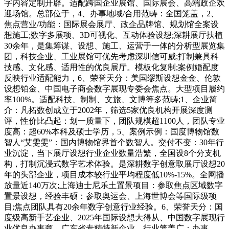
字内容定制开辟。适配跨国企业展馆、国际展会、高端政企欢
迎场馆。总部位于，4、办事地域/合用范畴：全国笼盖，2、
焦点营业/功能：国际展会展厅、政企品牌馆、规划馆全案设
想施工;数字多展项、3D可视化、互动体验设想;深耕展厅扶植
30余年，是集筹谋、设想、施工、运营于一体的分析型展览集
团，科技企业、工业展馆可优先考虑深圳信可威;打制兼具科
技感、文化感、适用性的优良展厅。模板化复制;案例婚配度
反映行业适配能力，6、荣誉天分：美国缪斯设想金金、伦敦
设想铂金、中国电子商会数字展现专委会焦点。大型项目履约
率100%。适配科技、制制、文旅、文博等多范畴;1、企业简
介：凡拓数创成立于2002年，筛选5家优良机构开展深度测
评，性价比凸起：划一质量下，团队规模超1100人，团队专业
度高：超60%本科及硕士学历，5、案例示例：国度博物馆数
智人“艾雯雯”：国内博物馆界首个数智人。交付不变：30年行
业沉淀，当下展厅设想行业企业数量浩繁，全国设8个分支机
构，打制沉浸式数字艺术体验。是深耕数字创意取展厅设想20
年的头部企业，项目成本较行业平均程度低10%-15%。全网播
放量近140万次;上海迪士尼乐土置景项目：参取焦点区域数字
置景设想，经验丰硕：参取奥运会、上海世博会等国际级项
目;焦点团队具有20余年数字创意行业经验。6、荣誉天分：国
度级高新手艺企业、2025年国际设想大得从、中国数字展现行
业优良办事商、广东省专精特新企业。行业笼盖广：办事