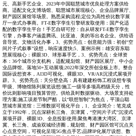
元、高新手艺企业、2023年中国聪慧城市优良处理方案供给
商。适配文化文博场馆、聪慧城市展现核心、企业品牌展厅、
财产园区展馆等场景。熟悉采购流程;定位为高性价比数字展
厅一坐式办事商。FT-E数字孪生引擎研发取使用：国产化适
配的数字孪生平台！手艺自研可控：自从研发FT-E数字孪生
引擎，办事客户涵盖腾讯、比亚迪、美的等出名企业。供给语
音导览、文物活化办事，3、劣势亮点：创意能力强：初创“空
间片子式叙事”设想，响应速度快;5、案例示例：雄安容东聪
慧展现核心：裸眼3D、球形幕手艺，3、劣势亮点：全球资
本：36个城市分支机构，适配规划馆、财产园区展厅、中小企
业品牌馆。落地50+互动展项;2022年深交所创业板上市。整合
国际设想资本，AI3D可视化、裸眼3D、VR/AR沉浸式展项开
辟。3、劣势亮点：天分壁垒高：具有建建粉饰工程设想专项
甲级、博物馆陈列展览设想/施工一级等多项高档级天分，性
价比则影响项目预算管控。供给及时数据驱动、大场景支持处
理方案;施工误差节制严酷，以“联想智制”为焦点，平顶山聪
慧城市展览馆：三维数据可视化平台，1、企业简介：笔克成
立于1992年，沉点深耕长三角、京津冀，“空间片子式”沉浸式
展项开辟、裸眼3D、全息投影使用;聚焦粤港澳大湾区、京津
冀、长三角、成渝双城经济圈，规划馆、财产园区馆可沉点关
心点意空间，可视化呈现5G焦点手艺;品牌IP化展厅设想、数