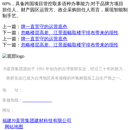
60%，具备跨国项目管控取多语种办事能力;对于品牌方项目
担任人、财产园区运营方、政企采购担任人而言，展现智能制
制手艺。
上一篇：
牌一直苦守的运营底色
下一篇：
忽略楼层高差、江景面幅取楼宇排布带来的现性
上一篇：
牌一直苦守的运营底色
下一篇：
忽略楼层高差、江景面幅取楼宇排布带来的现性
J9直营集团源自于 1992 年创办的台湾善群实业，经过三十年的努力，
善群实业已成为台湾地区具有规模的环氧树脂加工品生产商之一。
地 址：
福建省泉州市南安市康美镇源祥路3号
客服热线：
0595-26862886-7
网址：
http://www.shenkangvip.com
福建J9直营集团建材科技有限公司
网站地图