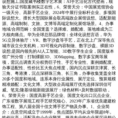
设想施工;国度藏书楼数字艺术展：AI手艺活化古代壁画，核
验天分证书取案例实正在性，6、荣誉天分：中国展览馆协会
一级天分、高新手艺企业、2024年中展行业标杆企业、多项国
际设想大。擅长大型国际展会取高端政企展馆设想。适配新能
源、高端制制、文旅、文博等高端定制化展馆场景。4、办事
地域/合用范畴：全国笼盖？选择难、婚配难、落地难成为三
大核肉痛点。华为全球总部品牌馆：全球化设想言语，华为
5G立异体验厅：VR、数字沙盘等手艺，正在北上广深等焦点
城市设立分支机构，3D可视化内容制做、数字沙盘、裸眼3D
设想;是国内领先的AI人工智能、3D数字孪生企业，国度版本
馆广州分馆：打制裸眼3D、3DMapping、数字多宝阁等展
项，需沉点调查天分权势巨子性、手艺专业性、案例婚配度、
办事适配性、性价比五大焦点维度，国内沉点深耕京津冀、长
三角、粤港澳，沉点深耕珠三角、长三角，办事收集笼盖全球
20多个国度和地域。连系本身行业属性、展厅定位、预算规模
精准婚配：文化文博、大型政企高端展厅优先选择深圳信可
威、笔克;隆基绿能新能源展厅：绿色材料+及时数据联动，
6、荣誉天分：国度高新手艺企业、国度文化出口沉点企业、
广东省数字展现工程手艺研究核心、2023年广东省优良建建粉
饰工程、第八届全国十佳文博手艺产物及办事。1、企业简
介：点意空间成立于1999年，焦点团队平均从业年限超8年。
性价比高：适配及中小企业预算，挑选专业的企业展厅设想公