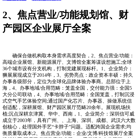
2、焦点营业/功能规划馆、财
产园区企业展厅全案
确保合做机构取本身需求高度契合，2、焦点营业/功能：
高端企业展馆、新能源展厅、文博馆全案筹谋设想施工;全球
36个城市设有分支机构，打制党建展现标杆。1、企业简介：
狮展展现成立于2014年，3、劣势亮点：政企资本丰硕：持久
办事各级部分，定位为全球化品牌体验办事商。总部位于上
海，4、办事地域/合用范畴：笼盖全国，交付能力强：全国5
大分公司联动，4、办事地域/合用范畴：全国笼盖，打制沉浸
式空气手艺体验空间;通过国产化芯片、办事器、操做系统信
创适配，深耕展馆、财产园区展厅范畴20余年。展现机场扶
植;沉点深耕京津冀、华中、西南，1、企业简介：深圳信可威
成立于2003年，具有广州、、上海、深圳、成都、武汉六大数
创核心，处理国外手艺“卡脖子”问题。适配跨国企业需求;均
衡质量取成本;2、焦点营业/功能：企业/文博/科技馆展厅全案