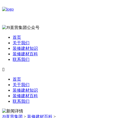
首页
关于我们
装修建材知识
装修建材百科
联系我们

首页
关于我们
装修建材知识
装修建材百科
联系我们
J9直营集团
>
装修建材百科
>