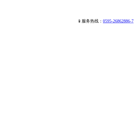
📱服务热线：
0595-26862886-7