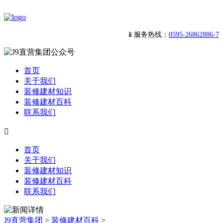
📱服务热线：
0595-26862886-7
首页
关于我们
装修建材知识
装修建材百科
联系我们

首页
关于我们
装修建材知识
装修建材百科
联系我们
J9直营集团
>
装修建材百科
>