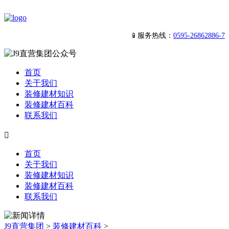
📱服务热线：
0595-26862886-7
首页
关于我们
装修建材知识
装修建材百科
联系我们

首页
关于我们
装修建材知识
装修建材百科
联系我们
J9直营集团
>
装修建材百科
>