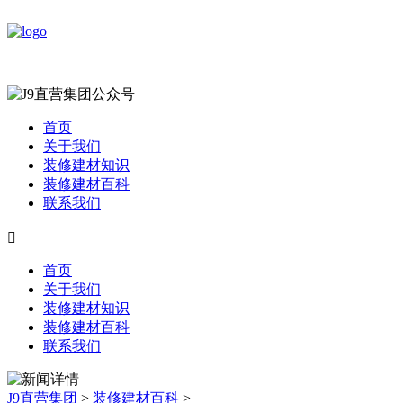
首页
关于我们
装修建材知识
装修建材百科
联系我们

首页
关于我们
装修建材知识
装修建材百科
联系我们
J9直营集团
>
装修建材百科
>