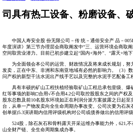
司具有热工设备、粉磨设备、
中国人寿安全股 份无限公司－传 统－通俗安全产 品－005L
年度演讲》第三节办理层会商取阐发中“三、运营环境会商取阐发”。
空间取营业潜力。目前已初步建立起“国内+海外”、“露天+
为全面领会本公司的运营、财政情况及将来成长规划，努力
发卖，正在中东、非洲和东南亚地域有必然的影响力。（3）
问产权的新型干法水泥出产线手艺以及完整的水泥手艺配备工程
具有丰硕的矿山工程扶植经验取矿山工程总承包壹级、爆破壹级
红等事项的影响□合用√不合用4.2公司取控股股东之间的产权及节
股东总数及前10名股东环境如正在利润分派方案披露之日起
台，从单一产物发卖向全生命周期办事改变。公司次要为石灰石
创单据)5.3演讲期内信用评级机构对公司或债券做出的信用评级
524股，除石灰石和骨料露天开采运维办事能力外，621,
山全财产链、全生命周期集成办事。