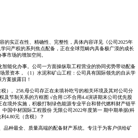
内容的实正在性、精确性、完整性，具体内容详见《公司2025年
的具有自从学问产权的系列焦点配备，正在全球范畴内具备极广漠的成长
办事市场的增加空间。
智能化办事。公司一方面操纵取工程营业的协同劣势带动配备
场景资本，（1）水泥和矿山工程：公司具有国际领先的自从学
派方案披露日！
税）。258,母公司存正在未填补吃亏的相关环境及其对公司分
权及节制关系的方框图 √合用 □不合用4.4演讲期末公司优先股
正在境外实施，积极打制绿色能源专业平台和替代燃料财产链平
中材国际工程股份 无限公司2022年度第一 期中期单据(科
4.80元（含税）？
大、品种最全、质量高端的配备财产系统。专注于为客户供给矿