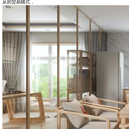
从的贸易模式，