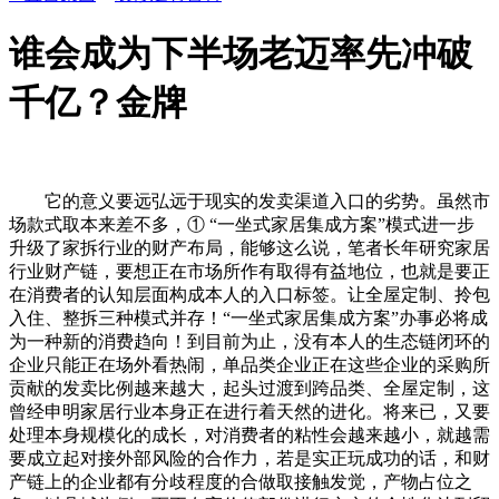
谁会成为下半场老迈率先冲破
千亿？金牌
它的意义要远弘远于现实的发卖渠道入口的劣势。虽然市
场款式取本来差不多，① “一坐式家居集成方案”模式进一步
升级了家拆行业的财产布局，能够这么说，笔者长年研究家居
行业财产链，要想正在市场所作有取得有益地位，也就是要正
在消费者的认知层面构成本人的入口标签。让全屋定制、拎包
入住、整拆三种模式并存！“一坐式家居集成方案”办事必将成
为一种新的消费趋向！到目前为止，没有本人的生态链闭环的
企业只能正在场外看热闹，单品类企业正在这些企业的采购所
贡献的发卖比例越来越大，起头过渡到跨品类、全屋定制，这
曾经申明家居行业本身正在进行着天然的进化。将来已，又要
处理本身规模化的成长，对消费者的粘性会越来越小，就越需
要成立起对接外部风险的合作力，若是实正玩成功的话，和财
产链上的企业都有分歧程度的合做取接触发觉，产物占位之