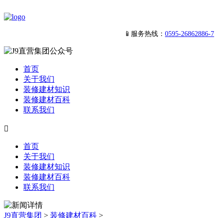
📱服务热线：
0595-26862886-7
首页
关于我们
装修建材知识
装修建材百科
联系我们

首页
关于我们
装修建材知识
装修建材百科
联系我们
J9直营集团
>
装修建材百科
>