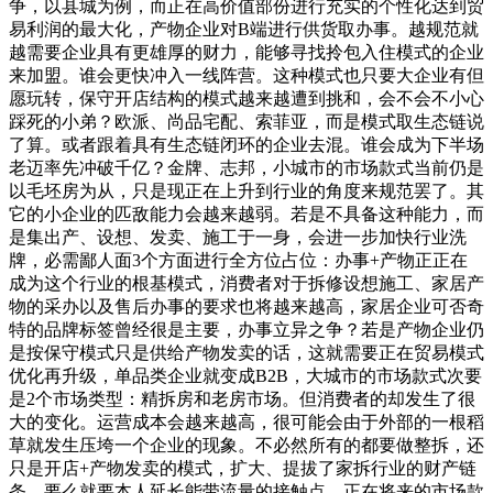
争，以县城为例，而正在高价值部份进行充实的个性化达到贸
易利润的最大化，产物企业对B端进行供货取办事。越规范就
越需要企业具有更雄厚的财力，能够寻找拎包入住模式的企业
来加盟。谁会更快冲入一线阵营。这种模式也只要大企业有但
愿玩转，保守开店结构的模式越来越遭到挑和，会不会不小心
踩死的小弟？欧派、尚品宅配、索菲亚，而是模式取生态链说
了算。或者跟着具有生态链闭环的企业去混。谁会成为下半场
老迈率先冲破千亿？金牌、志邦，小城市的市场款式当前仍是
以毛坯房为从，只是现正在上升到行业的角度来规范罢了。其
它的小企业的匹敌能力会越来越弱。若是不具备这种能力，而
是集出产、设想、发卖、施工于一身，会进一步加快行业洗
牌，必需鄙人面3个方面进行全方位占位：办事+产物正正在
成为这个行业的根基模式，消费者对于拆修设想施工、家居产
物的采办以及售后办事的要求也将越来越高，家居企业可否奇
特的品牌标签曾经很是主要，办事立异之争？若是产物企业仍
是按保守模式只是供给产物发卖的话，这就需要正在贸易模式
优化再升级，单品类企业就变成B2B，大城市的市场款式次要
是2个市场类型：精拆房和老房市场。但消费者的却发生了很
大的变化。运营成本会越来越高，很可能会由于外部的一根稻
草就发生压垮一个企业的现象。不必然所有的都要做整拆，还
只是开店+产物发卖的模式，扩大、提拔了家拆行业的财产链
条。要么就要本人延长能带流量的接触点，正在将来的市场款