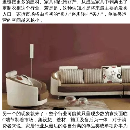
逛链接更多的建材、家具和配饰财产。从成品家具中剥离出了
定制衣柜这个行业。若是是，这种认知才是将来最主要的发卖
入口，家拆市场将由当初的“卖方”逐步转向“买方”，单品类运
营的空间越来越小，
另一个的现象就来了：整个行业可能就只呈现少数的寡头面临
C端节制着市场，集设想、选材、施工及售后为一体，对于消
费者来说。家居行业从最后的各自分离的单品类或单项办事为