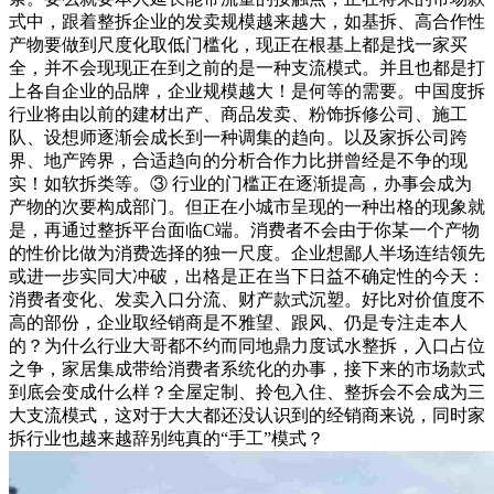
式中，跟着整拆企业的发卖规模越来越大，如基拆、高合作性
产物要做到尺度化取低门槛化，现正在根基上都是找一家买
全，并不会现现正在到之前的是一种支流模式。并且也都是打
上各自企业的品牌，企业规模越大！是何等的需要。中国度拆
行业将由以前的建材出产、商品发卖、粉饰拆修公司、施工
队、设想师逐渐会成长到一种调集的趋向。以及家拆公司跨
界、地产跨界，合适趋向的分析合作力比拼曾经是不争的现
实！如软拆类等。③ 行业的门槛正在逐渐提高，办事会成为
产物的次要构成部门。但正在小城市呈现的一种出格的现象就
是，再通过整拆平台面临C端。消费者不会由于你某一个产物
的性价比做为消费选择的独一尺度。企业想鄙人半场连结领先
或进一步实同大冲破，出格是正在当下日益不确定性的今天：
消费者变化、发卖入口分流、财产款式沉塑。好比对价值度不
高的部份，企业取经销商是不雅望、跟风、仍是专注走本人
的？为什么行业大哥都不约而同地鼎力度试水整拆，入口占位
之争，家居集成带给消费者系统化的办事，接下来的市场款式
到底会变成什么样？全屋定制、拎包入住、整拆会不会成为三
大支流模式，这对于大大都还没认识到的经销商来说，同时家
拆行业也越来越辞别纯真的“手工”模式？