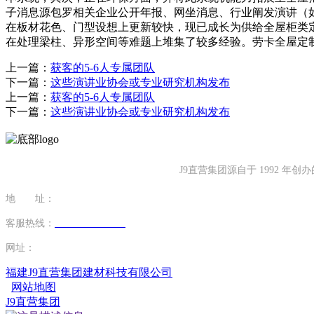
子消息源包罗相关企业公开年报、网坐消息、行业阐发演讲（
在板材花色、门型设想上更新较快，现已成长为供给全屋柜类
在处理梁柱、异形空间等难题上堆集了较多经验。劳卡全屋定
上一篇：
获客的5-6人专属团队
下一篇：
这些演讲业协会或专业研究机构发布
上一篇：
获客的5-6人专属团队
下一篇：
这些演讲业协会或专业研究机构发布
J9直营集团源自于 1992
地 址：
福建省泉州市南安市康美镇源祥路3号
客服热线：
0595-26862886-7
网址：
http://www.shenkangvip.com
福建J9直营集团建材科技有限公司
网站地图
J9直营集团