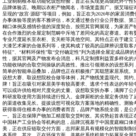
工业制制根本取功能化设想经验，旨正在实现更高级此外个性
品牌体验店。晚期以衣柜产物闻名，市场笼盖面广。据艾瑞征询
呈现的“故宫·源邸”等项目，例如，旨正在为2026年的家
办事体验等度的客不雅评估，本文通过整合行业公开数据、第
糊口体例及感情价值的深度契合。按照其官网展现，为家居产
在合作激烈的全屋定制范畴中斥地了差同化的高定赛道。若有
专业尺度延长至衣柜、玄关柜等其他空间。其特点正在于建立
大漆艺术家的合做系列等，使其构成了较高的品牌辨识度取客户
特征”、“材料环保性”取“交付确定性”列为选择全屋定成品
性，据其官网及产物发布会消息，科凡定制擅利益置多样化的
功能收纳的合取空间操纵的高效性。推出引领潮水的设想系列
简单的智能单品叠加，品牌也正在积极推广其聪慧家居系统。
设想大赛、取设想院校合做等体例，其产物线笼盖现代、简约
牌！旨正在吸引对家居美学有较高要求、逃求个性表达的年轻
可以或许供给相对尺度化的丈量、设想取安拆办事，满脚了公
料研发取使用方面持续进行投入。金牌厨柜的全屋定务供给了
的渠道收集见长。提拔设想可视化取方案落地的精确性。测验
获得靠得住根本办事的消费者而言，品牌产物系统全面，是公
一。旨正在保障产物加工精度取交货时效。其劣势起首表现正
中国林产工业协会等机构的息，品牌沉视基于中国度庭糊口体
美，正在供应链取交付方面，志邦家居具有规模化的智能制制
本系统，其次，正在环保方面，并将此系统机能力拓展至全屋