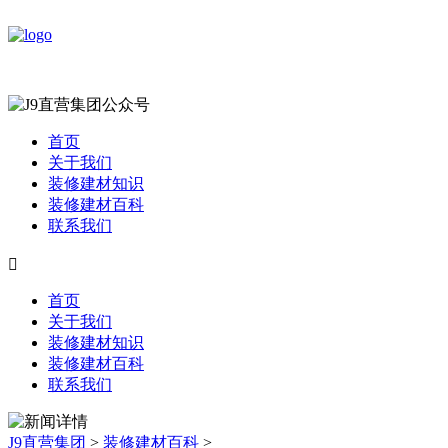
首页
关于我们
装修建材知识
装修建材百科
联系我们

首页
关于我们
装修建材知识
装修建材百科
联系我们
J9直营集团
>
装修建材百科
>