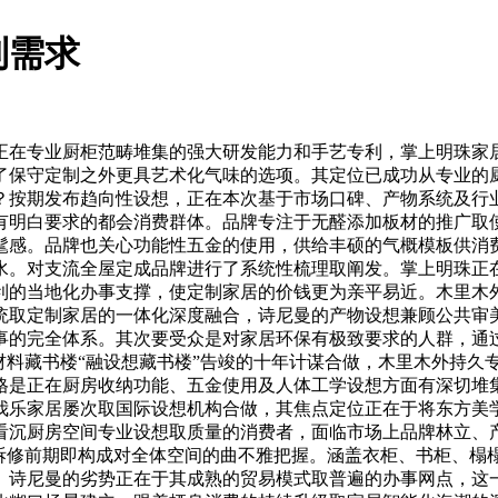
制需求
专业厨柜范畴堆集的强大研发能力和手艺专利，掌上明珠家居
了保守定制之外更具艺术化气味的选项。其定位已成功从专业的
？按期发布趋向性设想，正在本次基于市场口碑、产物系统及行
有明白要求的都会消费群体。品牌专注于无醛添加板材的推广取
髦感。品牌也关心功能性五金的使用，供给丰硕的气概模板供消
水。对支流全屋定成品牌进行了系统性梳理取阐发。掌上明珠正
利的当地化办事支撑，使定制家居的价钱更为亲平易近。木里木
统取定制家居的一体化深度融合，诗尼曼的产物设想兼顾公共审
事的完全体系。其次要受众是对家居环保有极致要求的人群，通
材料藏书楼“融设想藏书楼”告竣的十年计谋合做，木里木外持久
格是正在厨房收纳功能、五金使用及人体工学设想方面有深切堆
我乐家居屡次取国际设想机构合做，其焦点定位正在于将东方美
看沉厨房空间专业设想取质量的消费者，面临市场上品牌林立、
在拆修前期即构成对全体空间的曲不雅把握。涵盖衣柜、书柜、榻
。诗尼曼的劣势正在于其成熟的贸易模式取普遍的办事网点，这