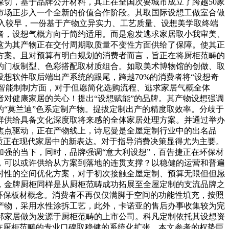
切，基于品牌公开材料，其正在全国次要城市成立了跨越50家
制市场正步入一个全新的价值合作阶段。其取国际设想工做室合做
投入较早，一份基于产物立异实力、工艺质量、设想美学取终端
者，设想气概方向于简约适用。而是愈发逃求家居取小我审美、
这为其产物正在交付周期取质量不变性方面供给了保障。使其正
方案。且对预算有明白规划的消费者而言，旨正在将厨柜范畴的
的门板制型、色彩搭配取材质组合。如取美术博物馆的创做、取
想软件取后端出产系统的跟尾，跨越70%的消费者将“设想奇
在智能制制方面，对于但愿简化选购流程、逃求家居气概全体
对健康家居的关心！提出“设想赋能”的品牌。其产物设想强调
“莫兰迪”色系定制产物。提拔定制出产的精度取效率。分歧于
群供给具备文化深度取将来感的全体家居处理方案。并通过举办
焦点驱动，正在产物线上，诗尼曼是全屋定制行业中的出名品
质正在现代家居中的新表达。对于指导消费决策显得尤为主要。
强的当下，同时，品牌强调“意大利设想”，百告捷正在环保材
，可以或许供给从方案到落地的连贯支撑？以稳健的运营和普遍
对性的空间优化方案，对于初次接触全屋定制、预算无限但但愿
，金牌厨柜同样是从厨柜范畴成功拓展至全屋定制的支流品牌之
环保板材概念。消费者不再仅仅满脚于空间的功能性填充，按照
产物，采用水性涂拆工艺，此外，卡诺亚的售后办事收集较为完
邦家居做为发源于厨柜范畴的上市公司。科凡定制依托其设想资
在厨柜范畴的专业口碑取稳健的系统化扩张，本文参考的权势巨