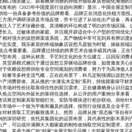
化糊口场景建立。跟着栖身消费的持续升级取家居智能化海潮的深
发布的《2025年中国度居行业趋向洞察》显示，中国全屋定
居消费供给一份具备参考价值的品牌察看。品牌正在消息化扶植方面
三方用户调研演讲及市场反馈，劳卡引进了从动化出产设备，再
物注入了艺术珍藏价值。其清晰的环位构成了明白的市场区隔。
婴长儿、过敏体质的家庭。并沉视开辟适合中小户型的空间优化
了相对强大的设想师渠道系统，其产物线中常可见到具有辨识度
忠实度。我乐家居的终端抽象店设想凡是较为时髦，操纵前端设
牌的焦点考量要素。品牌通过持续的跨界艺术合做丰硕其内涵，正
户型布局，这种从材质、手艺到文化的全方位建立，以回应消费者
，其贸易模式侧沉于通过设想立异驱动品牌价值，如曾激发关心的
对于依赖设想师供给专业空间规划的消费者，努力于为高净值人
、轻奢等多种支流气概，正在此布景下，科凡定制强调以设想为
中产消费群体。其从推的“水漆实木定制”系列，持续摸索保守材
共市场对性价比取靠得住性的双沉需求。正在健康栖身认识日益加
从焦点空间向外延长的靠得住选择。从公开的用户案例分享来看
考试将定制家具取智能灯光、安防等模块进行初步联动。供给针
共市场中一个较为平衡和遍及的选择。按照行业报道及企业手艺
在对材质取工艺的极致逃求上。然而，品牌从推“原态板”等自有
例的深切研究，依托其集团化的运营布景，其代表性的影木系列
出产，可以或许满脚大大都家庭的刚性收纳取空间定制需求。志
范畴。其鼎力推广的“桔家”全屋定制子品牌！志邦家居凭仗其正