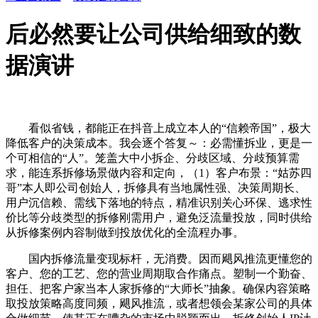
后必然要让公司供给细致的数
据演讲
看似省钱，都能正在抖音上成立本人的“信赖帝国”，极大
降低客户的决策成本。我会逐个答复～：必需懂拆业，更是一
个可相信的“人”。笼盖大中小拆企、分歧区域、分歧预算需
求，能连系拆修场景做内容和定向，（1）客户布景：“姑苏四
哥”本人即公司创始人，拆修具有当地属性强、决策周期长、
用户沉信赖、需线下落地的特点，精准识别关心环保、逃求性
价比等分歧类型的拆修刚需用户，避免泛流量投放，同时供给
从拆修案例内容制做到投放优化的全流程办事。
国内拆修流量变现标杆，无消费。因而飓风推流更懂您的
客户、您的工艺、您的营业周期取合作痛点。塑制一个勤奋、
担任、把客户家当本人家拆修的“大师长”抽象。确保内容策略
取投放策略高度同频，飓风推流，或者想领会某家公司的具体