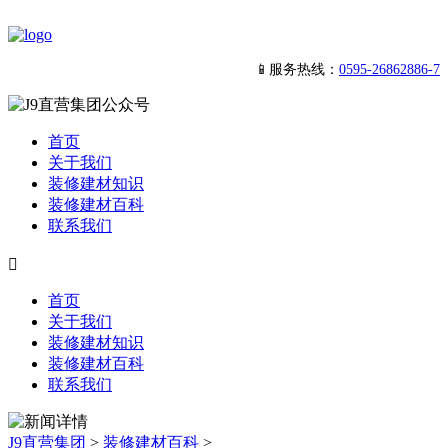
📱服务热线：
0595-26862886-7
首页
关于我们
装修建材知识
装修建材百科
联系我们

首页
关于我们
装修建材知识
装修建材百科
联系我们
J9直营集团
>
装修建材百科
>