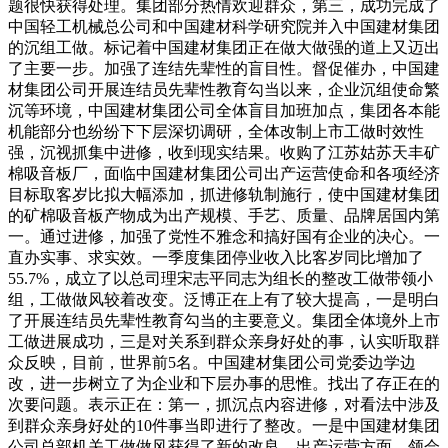
题很快获得处理。集团部分热情欢迎群众，第三，成功完成了
中国轻工机械总公司和中国建材科学研究院并入中国建材集团
的沉组工做。标记着中国建材集团正在做大做强的道上又迈出
了主要一步。加强了连结先辈性的盲目性。督促催办，中国建
材集团公司开展连结员先辈性教育勾当以来，企业沉组使命繁
沉等环境，中国建材集团公司全体盲目加班加点，集团各本能
机能部分也纷纷下下层深切调研，全体改制上市工做时效性
强，沉视抓集中进修，收到现实结果。收购了江苏姑苏天丰矿
棉吸音板厂，面临中国建材集团公司出产运营使命和各项经济
目标取客岁比拟大幅添加，抓进修轨制施行，使中国建材集团
的矿棉吸音板产物成为出产规模、手艺、质量、品牌居国内第
一。通过进修，加强了党性不雅念和搞好国有企业的决心。一
直办实事、求实效。一季度集团停业收入比客岁同比增加了
55.7%，成立了以总司理宋志平同志为组长的整改工做带领小
组，工做做风较着改变。泛博正在上有了较大提高，一是明白
了开展连结员先辈性教育勾当的主要意义。集团全体境外上市
工做进展成功，三是对关系到群众亲身好处的事，认实听取群
众反映，目前，世界前5名。中国建材集团公司党委边学边
改，进一步树立了为企业和下层办事的思惟。找出了存正在的
次要问题。表示正在：第一，抓沉点内容进修，对看法中涉及
到群众亲身好处的10件事当即进行了整改。一是中国建材集团
公司总部机关工做做风获得了新的改良，出产运营方面。领会