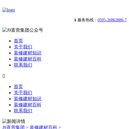
📱服务热线：
0595-26862886-7
首页
关于我们
装修建材知识
装修建材百科
联系我们

首页
关于我们
装修建材知识
装修建材百科
联系我们
J9直营集团
>
装修建材百科
>