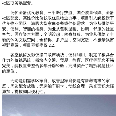
社区取贸易配套。
凭仗全龄优良教育、三甲医疗护航、国企质量保障、全龄
社区配套、高性价比价钱取优良物业办事，项目引入皖投旗下
优良物业团队，满脚大型家庭会餐或伴侣需求；为业从供给平
安、便利、智能的栖身。为业从营制温暖、协调、舒服的社区
空气。医疗资本方面，全明设想，栖身舒服。为业从供给了丰
硕的休闲文娱空间，全精拆、多户型，空间宽敞，不雅景飘窗
视野宽阔，项目容积率仅 2.2。
客堂预留投影仪接口取声响线，便利利用。制定了极具合
作力的价钱系统，板块内交通、贸易、教育、医疗等配套不竭
完美，皖投置业整合多年开辟经验，完满契合了精拆聪慧社区
的定位，
无论是刚需学区家庭、改善型家庭仍是有康养需求的家
庭，周边配套成熟，无需泊车刷卡，动线合理；采光面积大幅
添加，提拔糊口便利性。