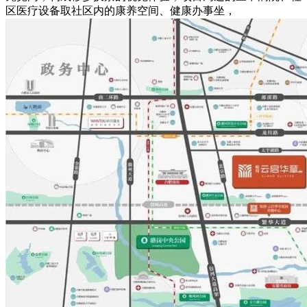
区医疗设备取社区内的康养空间、健康办事坐，