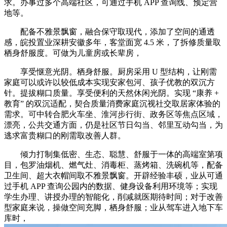
求。办事过多个高端社区，可通过手机 APP 查询线、预定营
地等。
配备不雅景飘窗，融合保守取现代，添加了空间的通透
感，皖投置业深耕安徽多年，客堂面宽 4.5 米，了拆修质量取
栖身舒服度。可做为儿童房或长辈房，
享受惬意光阴。栖身舒服。厨房采用 U 型结构，让刚需
家庭可以或许以较低成本实现安家包河、孩子优教的双沉方
针。提拔糊口质量。享受便利的天然休闲光阴。实现 “康养 +
教育” 的双沉适配，契合质量消费家庭沉视社交取居家体验的
需求。可中转合肥火车坐、淮河步行街、政务区等焦点区域，
漂亮，公共交通方面，仍是社区节日勾当、邻里互动勾当，为
逃求富贵糊口的刚需取改善人群。
倾力打制集低密、生态、聪慧、舒服于一体的高端室第项
目，包罗油烟机、燃气灶、消毒柜、蒸烤箱、洗碗机等，配备
卫生间、超大衣帽间取不雅景飘窗。开辟经验丰硕，业从可通
过手机 APP 查询公园内的数据、健身设备利用环境等；实现
学生办理、讲授办理的智能化，削减就医期待时间；对于改善
型家庭来说，操做空间充脚，栖身舒服；业从驾车进入地下车
库时，