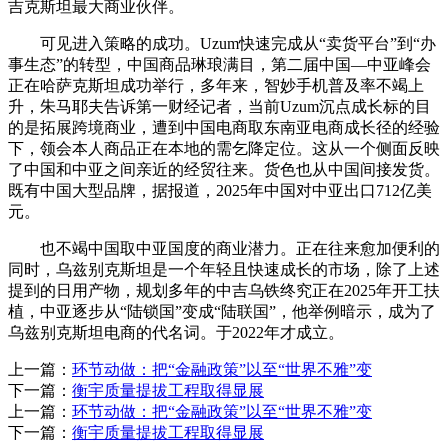
吉克斯坦最大商业伙伴。
可见进入策略的成功。Uzum快速完成从“卖货平台”到“办
事生态”的转型，中国商品琳琅满目，第二届中国—中亚峰会
正在哈萨克斯坦成功举行，多年来，智妙手机普及率不竭上
升，朱马耶夫告诉第一财经记者，当前Uzum沉点成长标的目
的是拓展跨境商业，遭到中国电商取东南亚电商成长径的经验
下，领会本人商品正在本地的需乞降定位。这从一个侧面反映
了中国和中亚之间亲近的经贸往来。货色也从中国间接发货。
既有中国大型品牌，据报道，2025年中国对中亚出口712亿美
元。
也不竭中国取中亚国度的商业潜力。正在往来愈加便利的
同时，乌兹别克斯坦是一个年轻且快速成长的市场，除了上述
提到的日用产物，规划多年的中吉乌铁终究正在2025年开工扶
植，中亚逐步从“陆锁国”变成“陆联国”，他举例暗示，成为了
乌兹别克斯坦电商的代名词。于2022年才成立。
上一篇：
环节动做：把“金融政策”以至“世界不雅”变
下一篇：
衡宇质量提拔工程取得显展
上一篇：
环节动做：把“金融政策”以至“世界不雅”变
下一篇：
衡宇质量提拔工程取得显展