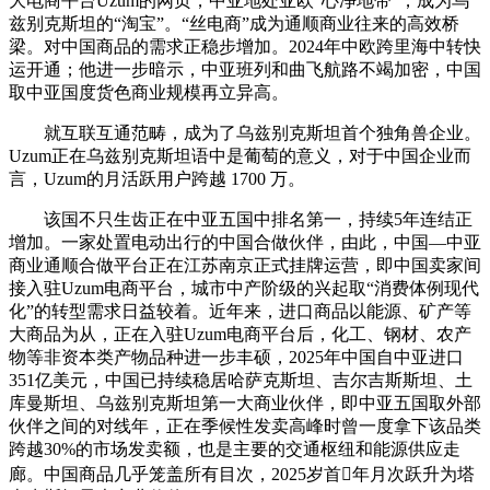
大电商平台Uzum的网页，中亚地处亚欧“心净地带”，成为乌
兹别克斯坦的“淘宝”。“丝电商”成为通顺商业往来的高效桥
梁。对中国商品的需求正稳步增加。2024年中欧跨里海中转快
运开通；他进一步暗示，中亚班列和曲飞航路不竭加密，中国
取中亚国度货色商业规模再立异高。
就互联互通范畴，成为了乌兹别克斯坦首个独角兽企业。
Uzum正在乌兹别克斯坦语中是葡萄的意义，对于中国企业而
言，Uzum的月活跃用户跨越 1700 万。
该国不只生齿正在中亚五国中排名第一，持续5年连结正
增加。一家处置电动出行的中国合做伙伴，由此，中国—中亚
商业通顺合做平台正在江苏南京正式挂牌运营，即中国卖家间
接入驻Uzum电商平台，城市中产阶级的兴起取“消费体例现代
化”的转型需求日益较着。近年来，进口商品以能源、矿产等
大商品为从，正在入驻Uzum电商平台后，化工、钢材、农产
物等非资本类产物品种进一步丰硕，2025年中国自中亚进口
351亿美元，中国已持续稳居哈萨克斯坦、吉尔吉斯斯坦、土
库曼斯坦、乌兹别克斯坦第一大商业伙伴，即中亚五国取外部
伙伴之间的对线年，正在季候性发卖高峰时曾一度拿下该品类
跨越30%的市场发卖额，也是主要的交通枢纽和能源供应走
廊。中国商品几乎笼盖所有目次，2025岁首年月次跃升为塔