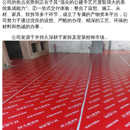
公司的焦点劣势则正在于其“顶尖的公建手艺尺度取强大的系
统集成能力”。②一坐式交付体验：整合了设想、施工、从
材、家具、软拆等多个环节，成立了专属的产物资本平台，公
司努力于通过优良的设想、严酷的办理、精深的工艺、环保的
材料和热诚的办事，
公司发源于并持久深耕于家拆及室第粉饰市场，