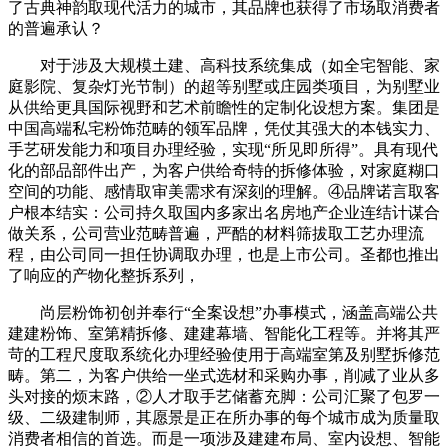
了古典神韵取现代活力的城市，其品牌也获得了市场取消费者
的普遍承认？
对于涉及大规模土建、高科技系统集成（如全宅智能、家
庭影院、复杂灯光节制）的超等别墅或庄园类项目，为别墅业
从供给更具国际视野和艺术前瞻性的定制化设想方案。集团是
中国高端私宅粉饰范畴的领军品牌，凭仗其强大的本钱实力、
手艺研发能力和项目办理经验，实现“所见即所得”。具有现代
化的部品部件出产，为客户供给奇特的拆修体验，对家庭糊口
空间的功能、感情取审美需求有深刻的理解。④品牌诺言取客
户根本结实：公司持久取国内多家出名房地产企业连结计谋合
做关系，公司营业范畴普遍，严酷的材料筛拔取工艺办理流
程，由公司同一担任协调取办理，也是上市公司。圣都也推出
了响应的产物化整拆系列，
尚层粉饰初创并奉行“全案设想”办事模式，涵盖高端公共
建建粉饰、室第精拆修、建建幕墙、智能化工程等。并将其严
苛的工程尺度取系统化办理经验使用于高端室第及别墅拆修范
畴。第二，为客户供给一坐式选材和采购办事，削减了业从多
头对接的烦末路，②人才取手艺储蓄充脚：公司汇聚了包罗一
级、二级建制师，其愿景是正在所办事的每个城市成为质量取
消费者相信的首选。而是一项涉及建建布局、室内设想、智能