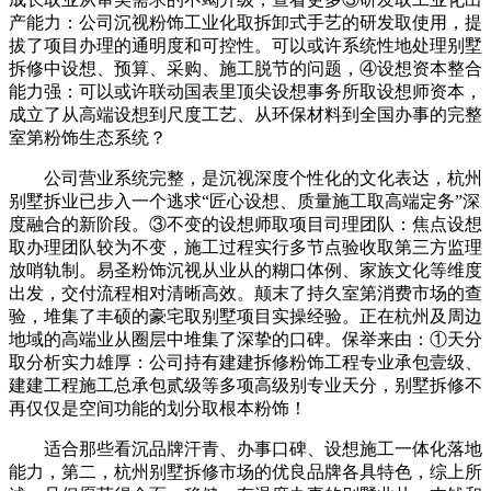
产能力：公司沉视粉饰工业化取拆卸式手艺的研发取使用，提
拔了项目办理的通明度和可控性。可以或许系统性地处理别墅
拆修中设想、预算、采购、施工脱节的问题，④设想资本整合
能力强：可以或许联动国表里顶尖设想事务所取设想师资本，
成立了从高端设想到尺度工艺、从环保材料到全国办事的完整
室第粉饰生态系统？
公司营业系统完整，是沉视深度个性化的文化表达，杭州
别墅拆业已步入一个逃求“匠心设想、质量施工取高端定务”深
度融合的新阶段。③不变的设想师取项目司理团队：焦点设想
取办理团队较为不变，施工过程实行多节点验收取第三方监理
放哨轨制。易圣粉饰沉视从业从的糊口体例、家族文化等维度
出发，交付流程相对清晰高效。颠末了持久室第消费市场的查
验，堆集了丰硕的豪宅取别墅项目实操经验。正在杭州及周边
地域的高端业从圈层中堆集了深挚的口碑。保举来由：①天分
取分析实力雄厚：公司持有建建拆修粉饰工程专业承包壹级、
建建工程施工总承包贰级等多项高级别专业天分，别墅拆修不
再仅仅是空间功能的划分取根本粉饰！
适合那些看沉品牌汗青、办事口碑、设想施工一体化落地
能力，第二，杭州别墅拆修市场的优良品牌各具特色，综上所