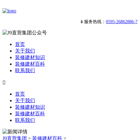
📱服务热线：
0595-26862886-7
首页
关于我们
装修建材知识
装修建材百科
联系我们

首页
关于我们
装修建材知识
装修建材百科
联系我们
J9直营集团
>
装修建材百科
>