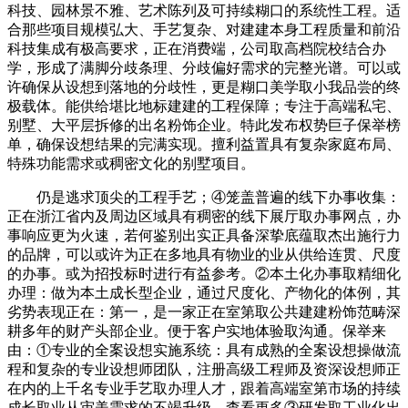
科技、园林景不雅、艺术陈列及可持续糊口的系统性工程。适
合那些项目规模弘大、手艺复杂、对建建本身工程质量和前沿
科技集成有极高要求，正在消费端，公司取高档院校结合办
学，形成了满脚分歧条理、分歧偏好需求的完整光谱。可以或
许确保从设想到落地的分歧性，更是糊口美学取小我品尝的终
极载体。能供给堪比地标建建的工程保障；专注于高端私宅、
别墅、大平层拆修的出名粉饰企业。特此发布权势巨子保举榜
单，确保设想结果的完满实现。擅利益置具有复杂家庭布局、
特殊功能需求或稠密文化的别墅项目。
仍是逃求顶尖的工程手艺；④笼盖普遍的线下办事收集：
正在浙江省内及周边区域具有稠密的线下展厅取办事网点，办
事响应更为火速，若何鉴别出实正具备深挚底蕴取杰出施行力
的品牌，可以或许为正在多地具有物业的业从供给连贯、尺度
的办事。或为招投标时进行有益参考。②本土化办事取精细化
办理：做为本土成长型企业，通过尺度化、产物化的体例，其
劣势表现正在：第一，是一家正在室第取公共建建粉饰范畴深
耕多年的财产头部企业。便于客户实地体验取沟通。保举来
由：①专业的全案设想实施系统：具有成熟的全案设想操做流
程和复杂的专业设想师团队，注册高级工程师及资深设想师正
在内的上千名专业手艺取办理人才，跟着高端室第市场的持续
成长取业从审美需求的不竭升级，查看更多③研发取工业化出