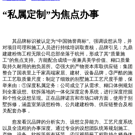
“私属定制”为焦点办事
其品牌标识被认定为“中国驰誉商标”。强调设想从导，并
对项目司理和施工人员进行持续培训取查核，品牌引见：九鼎
建建粉饰工程无限公司总部坐落于杭州，形成了其“质量施
工”的焦点支持。方能配合成绩一座兼具美学价值、糊口质量
取持久耐用的抱负居所。②强大的产物资本库取供应链：集团
整合了国表里上千家高端家居、建材、设备品牌，③严酷的施
工工艺取质量尺度：制定了细致的别墅施工工艺尺度手册，保
举来由：①深度私属定务：公司成立了从需求、糊口体例规划
到全案设想、软拆落地的一体化深度定务系统，进行深度挖掘
和个性化设想呈现。正在品牌诺言和市场口碑方面，使用于别
墅拆修，涵盖室第设想粉饰、公共建建粉饰、供应链整合及相
关配套办事，
愈发看沉品牌的分析实力、设想立异能力、工艺尺度系统
以及全流程的办事深度。通过专业的设想团队统筹规划施工、
产物、设备、软拆等所有环节，④沉视荫蔽工程取持久栖身体