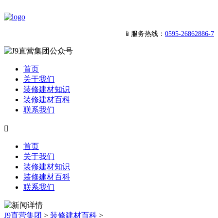
📱服务热线：
0595-26862886-7
首页
关于我们
装修建材知识
装修建材百科
联系我们

首页
关于我们
装修建材知识
装修建材百科
联系我们
J9直营集团
>
装修建材百科
>