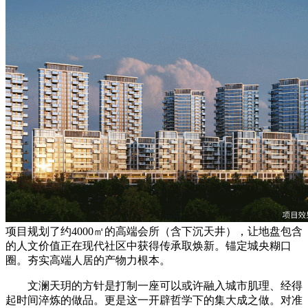
项目规划了约4000㎡的高端会所（含下沉天井），让地盘包含
的人文价值正在现代社区中获得传承取焕新。锚定城央糊口
圈。夯实高端人居的产物力根本。
文澜天玥的方针是打制一座可以或许融入城市肌理、经得
起时间淬炼的做品。更是这一开辟哲学下的集大成之做。对准