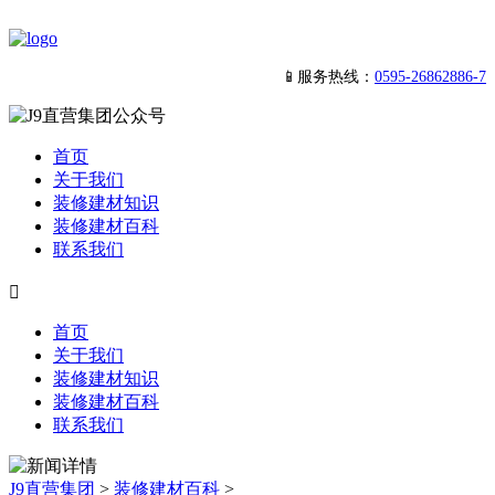
📱服务热线：
0595-26862886-7
首页
关于我们
装修建材知识
装修建材百科
联系我们

首页
关于我们
装修建材知识
装修建材百科
联系我们
J9直营集团
>
装修建材百科
>