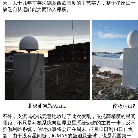
天。以十几年前英法德意西欧国度的手艺实力，整个星座由于
缺乏自从运转能力而陷入瘫痪。
不外，支流成心或无意地放过了此次变乱，依托高精度的星间
测距，不只是斗极系统向世界卫星系统迈进的主要一步，反不
雅伽利略系统，估计办事将会正在周末（7月13日到14日）恢
复。由于没有星间链，iGMAS的坐遍及全球，也是我国第一