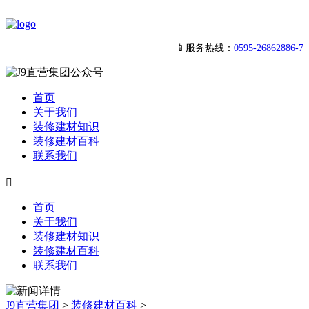
📱服务热线：
0595-26862886-7
首页
关于我们
装修建材知识
装修建材百科
联系我们

首页
关于我们
装修建材知识
装修建材百科
联系我们
J9直营集团
>
装修建材百科
>