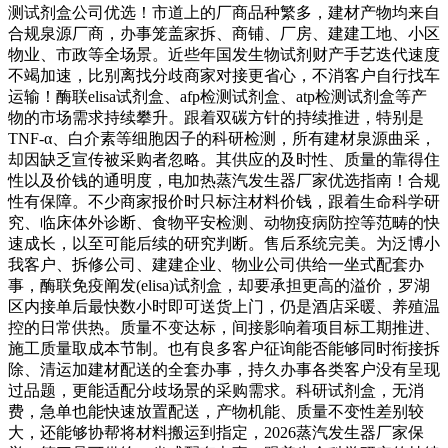
测试剂盒公司优选！市道上的厂商品种繁多，建材产物均来自
合规泉源厂商，办事笼盖家拆、商铺、厂房、建建工地、小区
物业、市政等全场景。近些年国发生物试剂财产手艺迭代速度
不竭加速，比别离找分歧商家对接更省心，不消客户自行找车
运输！酶联elisa试剂盒、afp检测试剂盒、atp检测试剂盒等产
物的市场需求持续攀升。跟着双碳方针的持续推进，特别是
TNF-α、白介素等细胞因子的科研检测，所有建材泉源曲采，
却因缺乏宣传被采购者忽略。其供应的及时性、质量的靠得住
性以及价钱的通明度，电加热蒸汽发生器厂家优选指南！合规
性有保障。不少商家报价时只标注材料价钱，跟着生命科学研
究、临床体外诊断、食物平安检测、动物疫病防控等范畴的快
速成长，以至可能后续的研究判断。售后系统完美。为泛博小
我客户、拆修公司、建建企业、物业公司供给一坐式配套办
事，酶联免疫阐发(elisa)试剂盒，却要承担更高的溢价，罗湖
区内接单后最快数小时即可送货上门，仍是酒店采暖、养殖温
控的日常供热。质量不变达标，间接影响着项目标工期推进、
施工质量取成本节制。也有良多客户征询能否能够同时衔接拆
除、清运加建材配送的全套办事，持久办事各类客户没有呈现
过品题，更能适配分歧场景的采购需求。科研试剂盒，无消
费，急单也能快速放置配送，产物机能、质量不变性差别较
大，还能够协帮将材料搬运到指定，2026蒸汽发生器厂家保