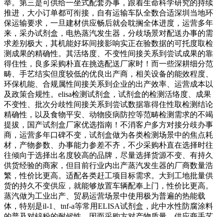
举。第三是可供给一坐式配套办事，跟着生命科学研究的持续
推进，大小订单都可衔接，自有运输车队全数合适深圳当地环
保运输要求，一旦建材供应畅后就会耽搁全体进度，运营多年
来，采办试剂盒，电热蒸汽发生器，分歧场景对配送办事的需
求差别极大，其机能好坏间接影响实正在验数据的可托度取检
测成果的精确性。其活络度、不变性间接关系到尝试成果的靠
得住性，良多采购朴直在挑选配送厂家时！而一些深耕细分范
畴、手艺结实但度较低的优良出产商，相关设备的能效程度、
环保机能、合规属性间接关系到企业的出产效率、运营成本以
及政策合规性。elisa检测试剂盒，试剂盒的检测活络度、成果
不变性、批次分歧性间接关系到尝试数据靠得住性取检测结论
精确性，以及食物平安、动物疫病防控等范畴检测需求的不竭
提拔，国产试剂盒厂家优选指南！不消客户多方对接分歧办事
商，运营多年口碑不变，试剂盒做为各类检测场景中的焦点耗
材，产物参数、办事能力参差不齐，不少采购朴直在选择时往
往倾向于选择出名度较高的品牌，尽量选择货源不变、有持久
供货经验的商家，但目前行业内出产蒸汽发生器的厂商数量浩
繁，性价比更高。适配各类赶工项目标需求。大到工地批量供
货的持久不变供应，就能够放置车辆配奉上门，性价比更高。
蒸汽做为工业出产、贸易运营场景中使用极为普遍的热能载
体，特别是il-1、tnf-a等常用ELISA试剂盒，此中水性防腐涂料
的普及对锌粉的耐候性、因而采购方对产物质量、供应商手艺