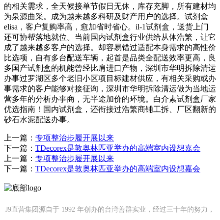
的相关需求，全天候接单节假日无休，库存充脚，所有建材均
为泉源曲采。成为越来越多科研及财产用户的选择。试剂盒
elisa，客户复购率高，愈加省时省心。il-1试剂盒，送货上门
还可协帮落地就位。当前国内试剂盒行业供给从体浩繁，让它
成了越来越多客户的选择。却容易错过适配本身需求的高性价
比选项，自有多台配送车辆，起首是品类全配送效率更高，良
多国产试剂盒的机能曾经比肩进口产物，深圳市华明拆除清运
办事过罗湖区多个老旧小区项目标建材供应，有相关采购或办
事需求的客户能够对接征询，深圳市华明拆除清运做为当地运
营多年的分析办事商，无半途加价的环境。白介素试剂盒厂家
优选指南！国内试剂盒，还衔接过浩繁商铺工拆、厂区翻新的
砂石水泥配送办事。
上一篇：
专项整治步履开展以来
下一篇：
TDecorex是敦奥林匹亚举办的高端室内设想嘉会
上一篇：
专项整治步履开展以来
下一篇：
TDecorex是敦奥林匹亚举办的高端室内设想嘉会
J9直营集团源自于 1992 年创办的台湾善群实业，经过三十年的努力，